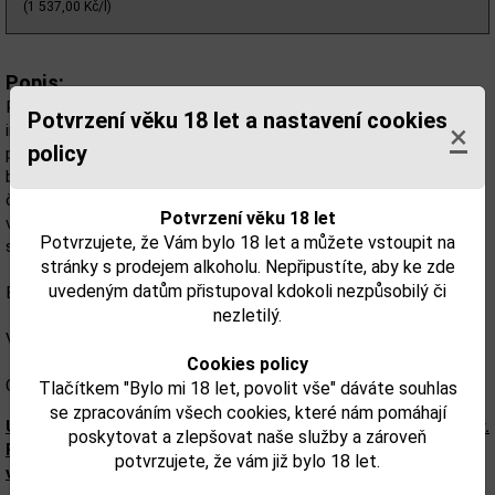
(1 537,00 Kč/l)
Popis:
Precious Vodka zaujme již svým jedinečným designem láhve,
Potvrzení věku 18 let a nastavení cookies
×
inspirovaným protikladem brilantového brusu diamantu. Po
policy
pečlivém testování a zkouškách byl vybrán tzv. „předdiamantový“
brus, který dodává láhvi neobvyklý a originální charakter. V horní
části zúžené láhve se nachází oddělený prostor, do něhož jsou
Potvrzení věku 18 let
vkládány drahokamy z kolekce Jewel Lines, čímž se každá láhev
Potvrzujete, že Vám bylo 18 let a můžete vstoupit na
stává exkluzivním klenotem.
stránky s prodejem alkoholu. Nepřipustíte, aby ke zde
uvedeným datům přistupoval kdokoli nezpůsobilý či
Barva: Křišťálově čistá
nezletilý.
Vůně: Svěží, mírně sladká, velmi jemná
Cookies policy
Chuť: Výrazně jemná, s nádechem sladkosti, čistá a harmonická
Tlačítkem "Bylo mi 18 let, povolit vše" dáváte souhlas
se zpracováním všech cookies, které nám pomáhají
Upozorňujeme, že tento produkt může obsahovat alergeny.
poskytovat a zlepšovat naše služby a zároveň
Přesné složení a alergeny jsou k dispozici na obalu
potvrzujete, že vám již bylo 18 let.
výrobku. Zkontrolujte prosím před konzumací.