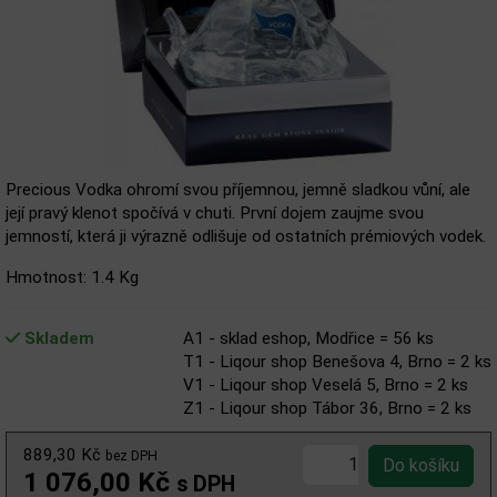
Precious Vodka ohromí svou příjemnou, jemně sladkou vůní, ale
její pravý klenot spočívá v chuti. První dojem zaujme svou
jemností, která ji výrazně odlišuje od ostatních prémiových vodek.
Hmotnost: 1.4 Kg
Skladem
A1 - sklad eshop, Modřice = 56 ks
T1 - Liqour shop Benešova 4, Brno = 2 ks
V1 - Liqour shop Veselá 5, Brno = 2 ks
Z1 - Liqour shop Tábor 36, Brno = 2 ks
889,30 Kč
bez DPH
1 076,00 Kč
s DPH