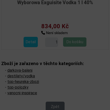
Wyborowa Exguisite Vodka 1 l 40%
834,00 Kč
Není skladem
Detail
Zboží je zařazeno v těchto kategoriích:
-
darkova-baleni
-
destilaty/vodka
-
top-heureka-zbozi
-
top-polozky
-
vanocni-inspirace
Zpět