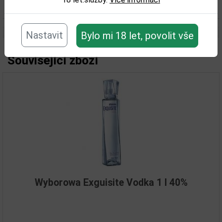
Objem obalu (L):
0,7
Nastavit
Bylo mi 18 let, povolit vše
Související zboží
Wyborowa Exguisite Vodka 1 l 40%