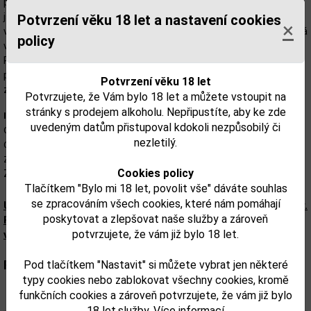
použita nejčistší artéská voda z hloubky 195 metrů. Tyto oblasti
jsou
„Zlaté půdní zdroje“ kterými voda protéká a získává z nich
Potvrzení věku 18 let a nastavení cookies
×
všechny užitečné prvky. Voda se tak považuje za
„aqua vitae“ (živá
policy
voda).
Pro vodku zlatogor je využívám nejkvalitnější líh a ingredience
použávané na základě receptů odeborníků z Kyjevské botanické
Potvrzení věku 18 let
zahrady.
Potvrzujete, že Vám bylo 18 let a můžete vstoupit na
stránky s prodejem alkoholu. Nepřipustíte, aby ke zde
Informace
uvedeným datům přistupoval kdokoli nezpůsobilý či
Obsah alkoholu: 40%
nezletilý.
Obsah lahve: 0,7 l
Země původu: Ukrajina
Cookies policy
Značka: Zlatogor
Tlačítkem "Bylo mi 18 let, povolit vše" dáváte souhlas
se zpracováním všech cookies, které nám pomáhají
Upozorňujeme, že tento produkt může obsahovat alergeny.
poskytovat a zlepšovat naše služby a zároveň
Přesné složení a alergeny jsou k dispozici na obalu
potvrzujete, že vám již bylo 18 let.
výrobku. Zkontrolujte prosím před konzumací.
Parametry:
Pod tlačítkem "Nastavit" si můžete vybrat jen některé
typy cookies nebo zablokovat všechny cookies, kromě
funkčních cookies a zároveň potvrzujete, že vám již bylo
Obsah alkoholu obj. %:
40
18 let.služby.
Více informací