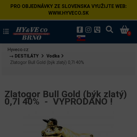
PRO OBJEDNÁVKY ZE SLOVENSKA VYUŽIJTE WEB:
WWW.HYVECO.SK
0
Hyveco.cz:
→ DESTILÁTY
Vodka
Zlatogor Bull Gold (býk zlatý) 0,7l 40%
Zlatogor Bull Gold (býk zlatý)
0,7l 40% -
VYPRODÁNO !