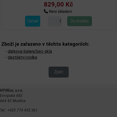
829,00 Kč
Není skladem
Detail
Zboží je zařazeno v těchto kategoriích:
-
darkova-baleni/bez-skla
-
destilaty/vodka
Zpět
HYVEco, s.r.o.
Evropská 682
664 42 Modřice
Tel.: +420 774 433 361