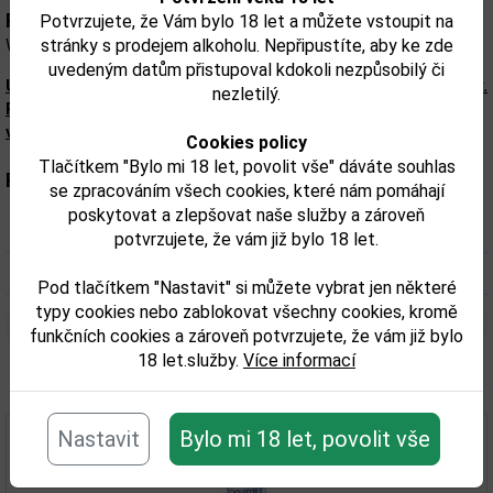
Popis:
Potvrzujete, že Vám bylo 18 let a můžete vstoupit na
stránky s prodejem alkoholu. Nepřipustíte, aby ke zde
WYBOROWA Exquisite 1 l 40%
uvedeným datům přistupoval kdokoli nezpůsobilý či
Upozorňujeme, že tento produkt může obsahovat alergeny.
nezletilý.
Přesné složení a alergeny jsou k dispozici na obalu
výrobku. Zkontrolujte prosím před konzumací.
Cookies policy
Tlačítkem "Bylo mi 18 let, povolit vše" dáváte souhlas
Parametry:
se zpracováním všech cookies, které nám pomáhají
poskytovat a zlepšovat naše služby a zároveň
Obsah alkoholu obj. %:
40
potvrzujete, že vám již bylo 18 let.
Objem obalu (L):
1
Pod tlačítkem "Nastavit" si můžete vybrat jen některé
typy cookies nebo zablokovat všechny cookies, kromě
funkčních cookies a zároveň potvrzujete, že vám již bylo
18 let.služby.
Více informací
Související zboží
Nastavit
Bylo mi 18 let, povolit vše