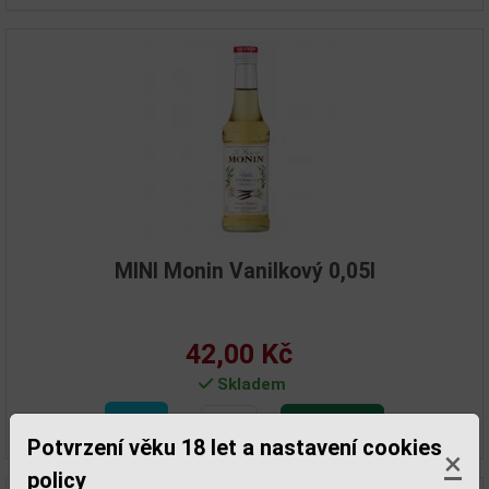
MINI Monin Vanilkový 0,05l
42,00 Kč
Skladem
Detail
Potvrzení věku 18 let a nastavení cookies
×
policy