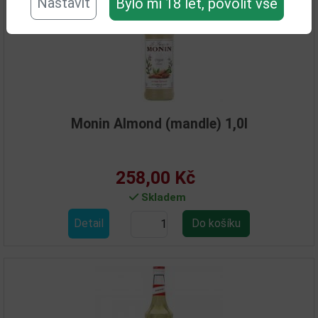
Nastavit
Bylo mi 18 let, povolit vše
Monin Almond (mandle) 1,0l
258,00 Kč
Skladem
Detail