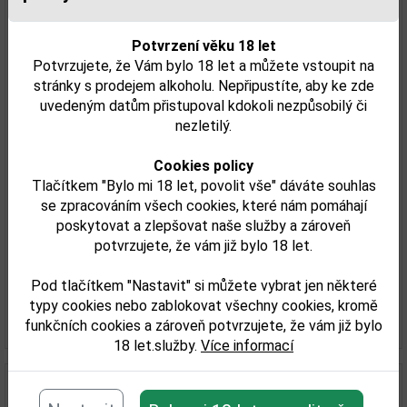
Potvrzení věku 18 let
Potvrzujete, že Vám bylo 18 let a můžete vstoupit na
stránky s prodejem alkoholu. Nepřipustíte, aby ke zde
uvedeným datům přistupoval kdokoli nezpůsobilý či
nezletilý.
Cookies policy
Tlačítkem "Bylo mi 18 let, povolit vše" dáváte souhlas
Monin Almond (mandle) 0,7l
se zpracováním všech cookies, které nám pomáhají
poskytovat a zlepšovat naše služby a zároveň
potvrzujete, že vám již bylo 18 let.
242,00 Kč
Pod tlačítkem "Nastavit" si můžete vybrat jen některé
Skladem
typy cookies nebo zablokovat všechny cookies, kromě
Detail
funkčních cookies a zároveň potvrzujete, že vám již bylo
18 let.služby.
Více informací