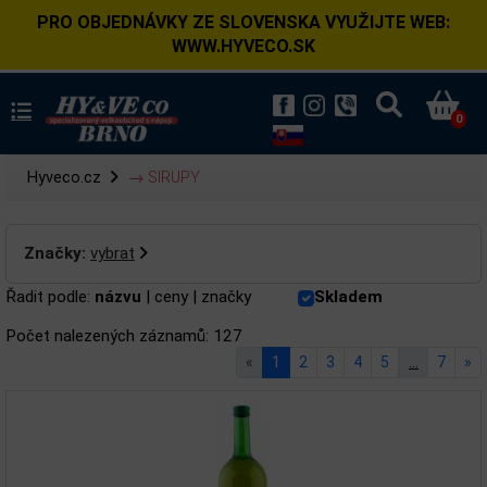
PRO OBJEDNÁVKY ZE SLOVENSKA VYUŽIJTE WEB:
WWW.HYVECO.SK
0
Hyveco.cz
→ SIRUPY
Značky:
vybrat
Řadit podle:
názvu
|
ceny
|
značky
Skladem
Počet nalezených záznamů: 127
«
1
2
3
4
5
…
7
»