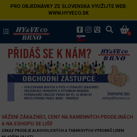
PRO OBJEDNÁVKY ZE SLOVENSKA VYUŽIJTE WEB:
WWW.HYVECO.SK
0
Previous
Next
VÁŽENÍ ZÁKAZNÍCI, CENY NA KAMENNÝCH PRODEJNÁCH
A NA ESHOPU SE LIŠÍ!
ZÁKAZ PRODEJE ALKOHOLICKÝCH A TABÁKOVÝCH VÝROBKŮ LIDEM