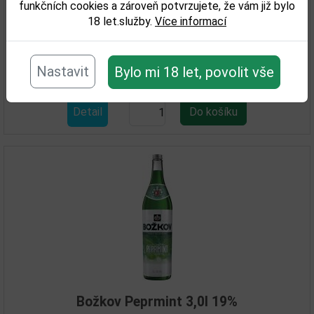
funkčních cookies a zároveň potvrzujete, že vám již bylo
An Cnoc 16YO 0,7l 43% GB
18 let.služby.
Více informací
1 505,00 Kč
Nastavit
Bylo mi 18 let, povolit vše
Skladem
Detail
Božkov Peprmint 3,0l 19%