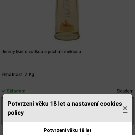
Jemný likér s vodkou a příchutí melounu.
Hmotnost: 2 Kg
Skladem
Skladem
Potvrzení věku 18 let a nastavení cookies
169,42 Kč
bez DPH
×
205,00 Kč
s DPH
policy
(205,00 Kč/l)
Potvrzení věku 18 let