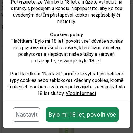
Potvrzujete, že Vám bylo 18 let a můžete vstoupit na
Upozorňujeme, že tento produkt může obsahovat alergeny.
Přesné složení a alergeny jsou k dispozici na obalu
stránky s prodejem alkoholu. Nepřipustíte, aby ke zde
výrobku. Zkontrolujte prosím před konzumací.
uvedeným datům přistupoval kdokoli nezpůsobilý či
nezletilý.
Parametry:
Cookies policy
Tlačítkem "Bylo mi 18 let, povolit vše" dáváte souhlas
Obsah alkoholu obj. %:
16,6
se zpracováním všech cookies, které nám pomáhají
Objem obalu (L):
1,0
poskytovat a zlepšovat naše služby a zároveň
potvrzujete, že vám již bylo 18 let.
Pod tlačítkem "Nastavit" si můžete vybrat jen některé
typy cookies nebo zablokovat všechny cookies, kromě
Související zboží
funkčních cookies a zároveň potvrzujete, že vám již bylo
18 let.služby.
Více informací
Nastavit
Bylo mi 18 let, povolit vše