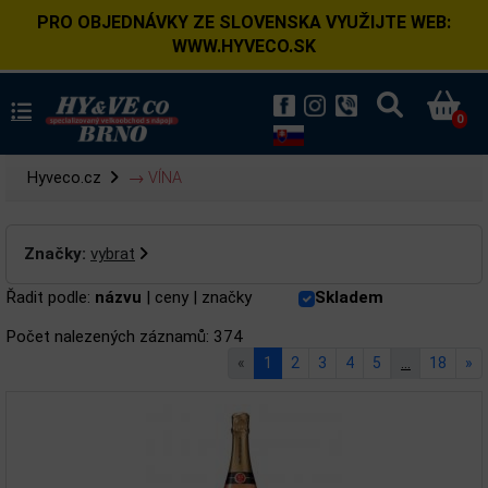
PRO OBJEDNÁVKY ZE SLOVENSKA VYUŽIJTE WEB:
WWW.HYVECO.SK
0
Hyveco.cz
→ VÍNA
Značky:
vybrat
Řadit podle:
názvu
|
ceny
|
značky
Skladem
Počet nalezených záznamů: 374
«
1
2
3
4
5
…
18
»