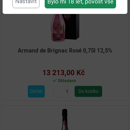
Nastavit
Bylo mi 18 let, povolit vše
Armand de Brignac Rosé 0,75l 12,5%
13 213,00 Kč
Skladem
Detail