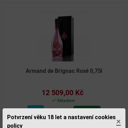
Armand de Brignac Rosé 0,75l
12 509,00 Kč
Skladem
Detail
Potvrzení věku 18 let a nastavení cookies
×
policy