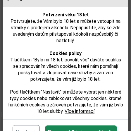
Potvrzení věku 18 let
Potvrzujete, že Vám bylo 18 let a můžete vstoupit na
stránky s prodejem alkoholu. Nepřipustíte, aby ke zde
uvedeným datům přistupoval kdokoli nezpůsobilý či
nezletilý.
Cookies policy
Tlačítkem "Bylo mi 18 let, povolit vše" dáváte souhlas
Armand de Brignac Rosé 0,75l
se zpracováním všech cookies, které nám pomáhají
poskytovat a zlepšovat naše služby a zároveň
potvrzujete, že vám již bylo 18 let.
11 909,00 Kč
Pod tlačítkem "Nastavit" si můžete vybrat jen některé
Skladem
typy cookies nebo zablokovat všechny cookies, kromě
Detail
funkčních cookies a zároveň potvrzujete, že vám již bylo
18 let.služby.
Více informací