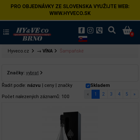
PRO OBJEDNÁVKY ZE SLOVENSKA VYUŽIJTE WEB:
WWW.HYVECO.SK
0
Hyveco.cz
→ VÍNA
Šampaňské
Značky:
vybrat
Řadit podle:
názvu
|
ceny
|
značky
Skladem
«
1
2
3
4
5
»
Počet nalezených záznamů: 100