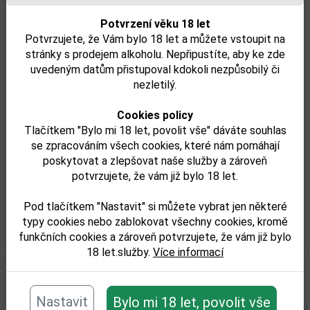
Potvrzení věku 18 let
Potvrzujete, že Vám bylo 18 let a můžete vstoupit na
stránky s prodejem alkoholu. Nepřipustíte, aby ke zde
uvedeným datům přistupoval kdokoli nezpůsobilý či
nezletilý.
Cookies policy
Autréau Champagne Brut Blanc de Blancs
Tlačítkem "Bylo mi 18 let, povolit vše" dáváte souhlas
0,75l
se zpracováním všech cookies, které nám pomáhají
poskytovat a zlepšovat naše služby a zároveň
867,00 Kč
potvrzujete, že vám již bylo 18 let.
Skladem
Pod tlačítkem "Nastavit" si můžete vybrat jen některé
Detail
typy cookies nebo zablokovat všechny cookies, kromě
funkčních cookies a zároveň potvrzujete, že vám již bylo
18 let.služby.
Více informací
Nastavit
Bylo mi 18 let, povolit vše