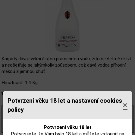
Karpaty dávají velmi čistou pramenitou vodu, žito se šetrně sklízí
a neošetřuje se jakýmkoliv způsobem, což dává vodce přírodní,
měkou a jemnou chuť.
Hmotnost: 1.4 Kg
Není skladem
Potvrzení věku 18 let a nastavení cookies
×
policy
561,42 Kč
bez DPH
679,00 Kč
s DPH
(970,00 Kč/l)
Potvrzení věku 18 let
Potvrzujete, že Vám bylo 18 let a můžete vstoupit na