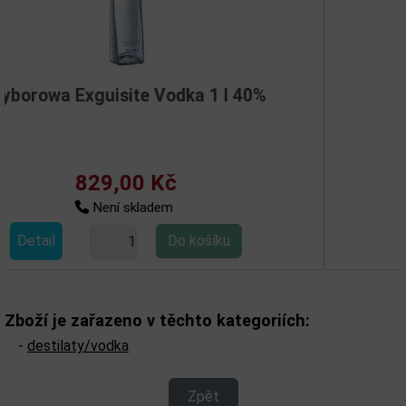
Vodka 1 l 40%
Stolichnaya Elit 
Kč
1 070,00 
em
Skladem
Detail
Zboží je zařazeno v těchto kategoriích:
-
destilaty/vodka
Zpět