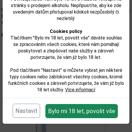
stránky s prodejem alkoholu. Nepřipustíte, aby ke zde
Upozorňujeme, že tento produkt může obsahovat alergeny.
uvedeným datům přistupoval kdokoli nezpůsobilý či
Přesné složení a alergeny jsou k dispozici na obalu
nezletilý.
výrobku. Zkontrolujte prosím před konzumací.
Cookies policy
Parametry:
Tlačítkem "Bylo mi 18 let, povolit vše" dáváte souhlas
se zpracováním všech cookies, které nám pomáhají
Obsah alkoholu obj. %:
37,5
poskytovat a zlepšovat naše služby a zároveň
potvrzujete, že vám již bylo 18 let.
Objem obalu (L):
0,7
Pod tlačítkem "Nastavit" si můžete vybrat jen některé
typy cookies nebo zablokovat všechny cookies, kromě
funkčních cookies a zároveň potvrzujete, že vám již bylo
Související zboží
18 let.služby.
Více informací
Nastavit
Bylo mi 18 let, povolit vše