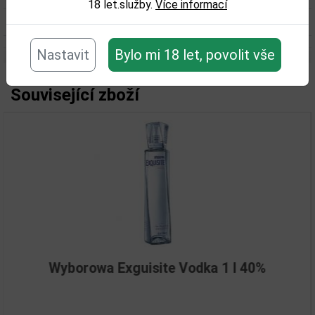
18 let.služby.
Více informací
Objem obalu (L):
1
Nastavit
Bylo mi 18 let, povolit vše
Související zboží
yborowa Exguisite Vodka 1 l 40%