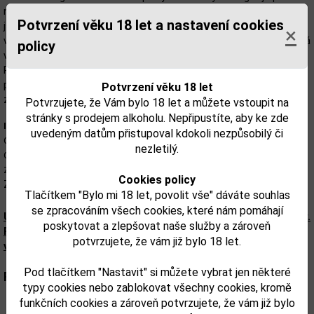
nejčistší artéská voda z hloubky 195 metrů. Tyto oblasti
Potvrzení věku 18 let a nastavení cookies
jsou
„Zlaté půdní zdroje“ kterými voda protéká a získává z nich
×
všechny užitečné prvky. Voda se tak považuje za
„aqua vitae“ (živá
policy
voda).
Pro vodku zlatogor je využívám nejkvalitnější líh a ingredience
použávané na základě receptů odeborníků z Kyjevské botanické
Potvrzení věku 18 let
zahrady.
Potvrzujete, že Vám bylo 18 let a můžete vstoupit na
stránky s prodejem alkoholu. Nepřipustíte, aby ke zde
Informace
uvedeným datům přistupoval kdokoli nezpůsobilý či
Obsah alkoholu: 40%
nezletilý.
Obsah lahve: 1 l
Země původu: Ukrajina
Cookies policy
Značka: Zlatogor
Tlačítkem "Bylo mi 18 let, povolit vše" dáváte souhlas
se zpracováním všech cookies, které nám pomáhají
Upozorňujeme, že tento produkt může obsahovat alergeny.
poskytovat a zlepšovat naše služby a zároveň
Přesné složení a alergeny jsou k dispozici na obalu
potvrzujete, že vám již bylo 18 let.
výrobku. Zkontrolujte prosím před konzumací.
Pod tlačítkem "Nastavit" si můžete vybrat jen některé
Parametry:
typy cookies nebo zablokovat všechny cookies, kromě
funkčních cookies a zároveň potvrzujete, že vám již bylo
Obsah alkoholu obj. %:
40