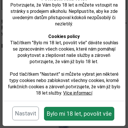
(380,00 Kč/l)
Potvrzujete, že Vám bylo 18 let a můžete vstoupit na
stránky s prodejem alkoholu. Nepřipustíte, aby ke zde
uvedeným datům přistupoval kdokoli nezpůsobilý či
Upozorňujeme, že tento produkt může obsahovat alergeny.
nezletilý.
Přesné složení a alergeny jsou k dispozici na obalu
výrobku. Zkontrolujte prosím před konzumací.
Cookies policy
Tlačítkem "Bylo mi 18 let, povolit vše" dáváte souhlas
Parametry:
se zpracováním všech cookies, které nám pomáhají
poskytovat a zlepšovat naše služby a zároveň
Obsah alkoholu obj. %:
37,5
potvrzujete, že vám již bylo 18 let.
Objem obalu (L):
1
Pod tlačítkem "Nastavit" si můžete vybrat jen některé
typy cookies nebo zablokovat všechny cookies, kromě
funkčních cookies a zároveň potvrzujete, že vám již bylo
18 let.služby.
Více informací
Související zboží
Nastavit
Bylo mi 18 let, povolit vše