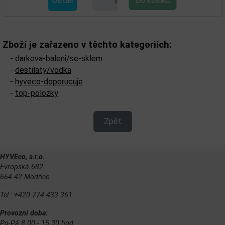
Detail
D
Zboží je zařazeno v těchto kategoriích:
-
darkova-baleni/se-sklem
-
destilaty/vodka
-
hyveco-doporucuje
-
top-polozky
Zpět
HYVEco, s.r.o.
Evropská 682
664 42 Modřice
Tel.: +420 774 433 361
Provozní doba:
Po-Pá 8.00 - 15.30 hod.