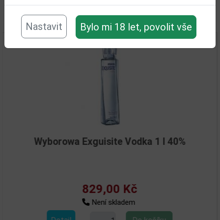
Související zboží
Nastavit
Bylo mi 18 let, povolit vše
orowa Exguisite Vodka 1 l 40%
829,00 Kč
Není skladem