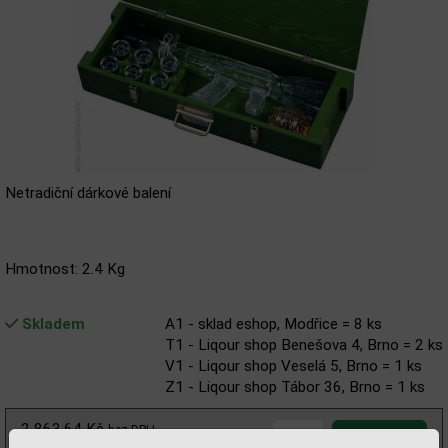
Netradiční dárkové balení
Hmotnost: 2.4 Kg
Skladem
A1 - sklad eshop, Modřice = 8 ks
T1 - Liqour shop Benešova 4, Brno = 2 ks
V1 - Liqour shop Veselá 5, Brno = 1 ks
Z1 - Liqour shop Tábor 36, Brno = 1 ks
2 863,64 Kč
bez DPH