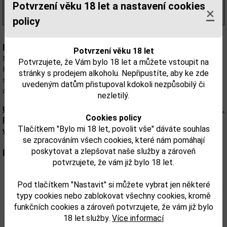
3 465,00 Kč
s DPH
Potvrzení věku 18 let a nastavení cookies
×
(2 888,00 Kč/l)
policy
Popis:
Potvrzení věku 18 let
Netradiční balení kvalitní polské vodky obsažené v pušce
Potvrzujete, že Vám bylo 18 let a můžete vstoupit na
Kalashnikov AK-47 a granátu plněného likérem z výtažků ze
stránky s prodejem alkoholu. Nepřipustíte, aby ke zde
sušeného ovoce. K balení přísluší i sada 6-ti poldecových pohárků
uvedeným datům přistupoval kdokoli nezpůsobilý či
a dřevěná bedna, ve které je celý set zabalen.
nezletilý.
Upozorňujeme, že tento produkt může obsahovat alergeny.
Cookies policy
Přesné složení a alergeny jsou k dispozici na obalu
Tlačítkem "Bylo mi 18 let, povolit vše" dáváte souhlas
výrobku. Zkontrolujte prosím před konzumací.
se zpracováním všech cookies, které nám pomáhají
poskytovat a zlepšovat naše služby a zároveň
Parametry:
potvrzujete, že vám již bylo 18 let.
Obsah alkoholu obj. %:
40
Pod tlačítkem "Nastavit" si můžete vybrat jen některé
Objem obalu (L):
typy cookies nebo zablokovat všechny cookies, kromě
1,2
funkčních cookies a zároveň potvrzujete, že vám již bylo
18 let.služby.
Více informací