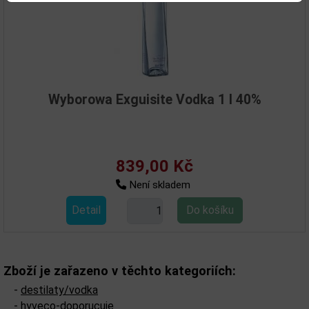
Wyborowa Exguisite Vodka 1 l 40%
839,00 Kč
Není skladem
Detail
Zboží je zařazeno v těchto kategoriích:
-
destilaty/vodka
-
hyveco-doporucuje