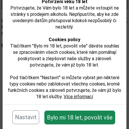
Potvrzení věku 18 let
(807,00 Kč/l)
Potvrzujete, že Vám bylo 18 let a můžete vstoupit na
stránky s prodejem alkoholu. Nepřipustíte, aby ke zde
uvedeným datům přistupoval kdokoli nezpůsobilý či
Upozorňujeme, že tento produkt může obsahovat alergeny.
Přesné složení a alergeny jsou k dispozici na obalu
nezletilý.
výrobku. Zkontrolujte prosím před konzumací.
Cookies policy
Parametry:
Tlačítkem "Bylo mi 18 let, povolit vše" dáváte souhlas
se zpracováním všech cookies, které nám pomáhají
poskytovat a zlepšovat naše služby a zároveň
Obsah alkoholu obj. %:
37,5
potvrzujete, že vám již bylo 18 let.
Objem obalu (L):
0,7
Pod tlačítkem "Nastavit" si můžete vybrat jen některé
typy cookies nebo zablokovat všechny cookies, kromě
funkčních cookies a zároveň potvrzujete, že vám již bylo
18 let.služby.
Více informací
Související zboží
Nastavit
Bylo mi 18 let, povolit vše