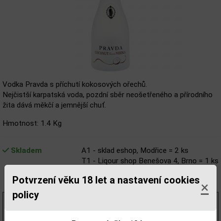
Vodka Pravda s příchutí kokosových ořechů.
Nejčistší karpatská voda, pozdní sběr neošetřeného a přírodního
žita dává měkčí a jemnější chuť.
Hmotnost: 1.4 Kg
Skladem
A1 - sklad eshop, Modřice = 2 ks
T1 - Liqour shop Benešova 4, Brno = 1 ks
V1 - Liqour shop Veselá 5, Brno = 2 ks
Potvrzení věku 18 let a nastavení cookies
Z1 - Liqour shop Tábor 36, Brno = 1 ks
×
policy
466,94 Kč
bez DPH
565,00 Kč
s DPH