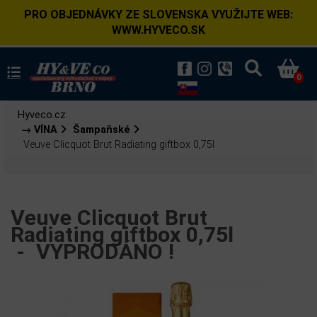
PRO OBJEDNÁVKY ZE SLOVENSKA VYUŽIJTE WEB:
WWW.HYVECO.SK
0
Hyveco.cz:
→ VÍNA
Šampaňské
Veuve Clicquot Brut Radiating giftbox 0,75l
Veuve Clicquot Brut
Radiating giftbox 0,75l
-
VYPRODÁNO !