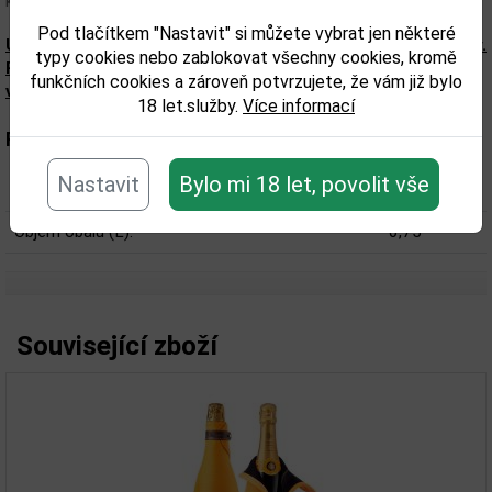
každou oslavu a významný okamžik.
Pod tlačítkem "Nastavit" si můžete vybrat jen některé
Upozorňujeme, že tento produkt může obsahovat alergeny.
typy cookies nebo zablokovat všechny cookies, kromě
Přesné složení a alergeny jsou k dispozici na obalu
funkčních cookies a zároveň potvrzujete, že vám již bylo
výrobku. Zkontrolujte prosím před konzumací.
18 let.služby.
Více informací
Parametry:
Nastavit
Bylo mi 18 let, povolit vše
Obsah alkoholu obj. %:
12
Objem obalu (L):
0,75
Související zboží