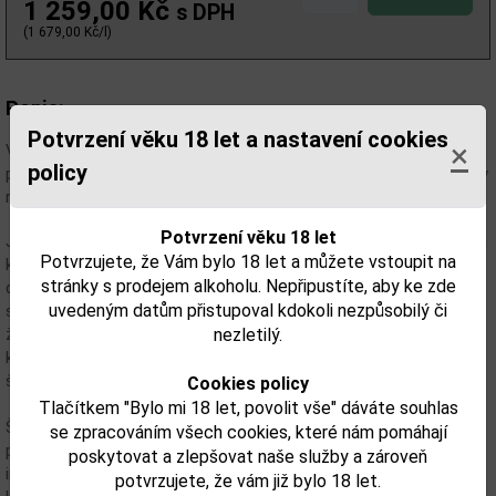
1 259,00 Kč
s DPH
(1 679,00 Kč/l)
Popis:
Potvrzení věku 18 let a nastavení cookies
×
V roce 1805, Madame Clicquot, mladá vdova ve věku 27 let,
policy
převzala otěže šampaňského domu Veuve Clicquot, založeného v
roce 1772.
Potvrzení věku 18 let
Její kuráž, odhodlání, představivost a motto „existuje pouze jedna
Potvrzujete, že Vám bylo 18 let a můžete vstoupit na
kvalita, ta nejvyšší“ jí pomohli prosadit se ve světě, ve kterém
stránky s prodejem alkoholu. Nepřipustíte, aby ke zde
dominovali muži, a dovést šampaňský Dům Veuve Clicquot ke
uvedeným datům přistupoval kdokoli nezpůsobilý či
svému nynějšímu věhlasu. Madame Clicquot přinesla v době, kdy
nezletilý.
ženy nemohly mít ani svůj vlastní účet v bance, revoluční inovace,
které nastartovaly rozvoj nejen Domu Veuve Clicquot, ale
šampaňského odvětví vůbec.
Cookies policy
Tlačítkem "Bylo mi 18 let, povolit vše" dáváte souhlas
Šampaňské Veuve Clicquot se vyznačuje konzistentním stylem s
se zpracováním všech cookies, které nám pomáhají
převahou odrůdy Pinot Noir, která mu dodává aromatickou
poskytovat a zlepšovat naše služby a zároveň
intenzitu a komplexní chuť. Dokonalý dárek, který pozvedne
potvrzujete, že vám již bylo 18 let.