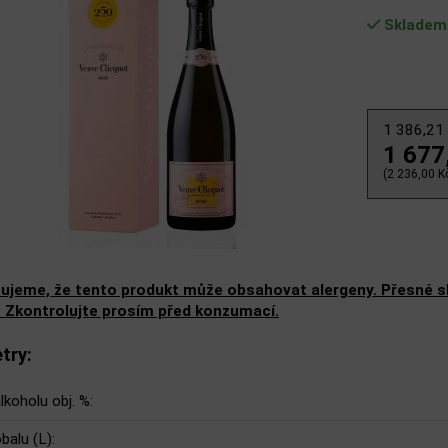
Skladem
1 386,21
1 677
(2 236,00 Kč
ujeme, že tento produkt může obsahovat alergeny. Přesné slo
. Zkontrolujte prosím před konzumací.
try:
lkoholu obj. %:
balu (L):