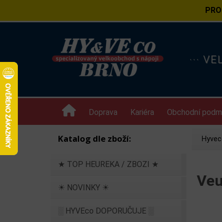
PRO
··· V
Doprava
Kariéra
Obchodní podm
Katalog dle zboží:
Hyvec
★ TOP HEUREKA / ZBOZI ★
Veu
☀ NOVINKY ☀
░ HYVEco DOPORUČUJE ░