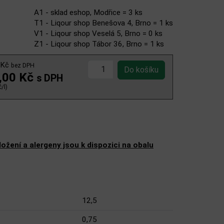
A1 - sklad eshop, Modřice = 3 ks
T1 - Liqour shop Benešova 4, Brno = 1 ks
V1 - Liqour shop Veselá 5, Brno = 0 ks
Z1 - Liqour shop Tábor 36, Brno = 1 ks
 Kč
bez DPH
,00 Kč
s DPH
/l)
žení a alergeny jsou k dispozici na obalu
12,5
0,75