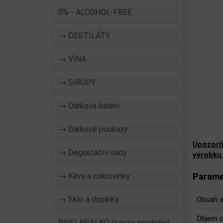
0% - ALCOHOL-FREE
→ DESTILÁTY
→ VÍNA
→ SIRUPY
→ Dárková balení
→ Dárkové poukazy
Upozorň
→ Degustační sady
výrobku
→ Káva a cukrovinky
Parame
→ Sklo a doplňky
Obsah a
Objem o
PIVO, NEALKO (pouze prodejny)