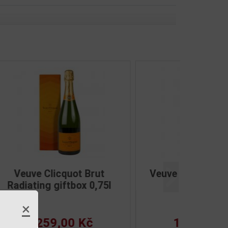
ande
Veuve Clicquot La Grande
Další
5l
Dame 2008 0,75l
×
3 399,00 Kč