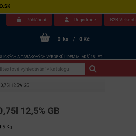
O.SK
Přihlášení
Registrace
B2B Velkoo
0
ks
/
0 Kč
LICKÝCH A TABÁKOVÝCH VÝROBKŮ LIDEM MLADŠÍ 18 LET!
Kontakt
Dotazy
 0,75l 12,5% GB
0,75l 12,5% GB
1.5 Kg