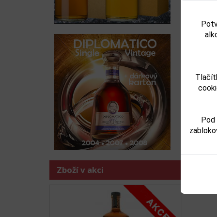
Potv
alk
Tlačít
Zboží j
cooki
-
vina
Pod 
zabloko
Zboží v akci