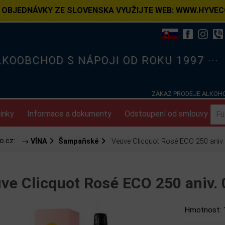
 OBJEDNÁVKY ZE SLOVENSKA VYUŽIJTE WEB: WWW.HYVEC
ELKOOBCHOD S NÁPOJI OD ROKU 1997 ···
ZÁKAZ PRODEJE ALKOHO
ínky
Informace a dokumenty
Odstoupení od smlouvy
o.cz:
→ VÍNA
Šampaňské
Veuve Clicquot Rosé ECO 250 aniv.
ve Clicquot Rosé ECO 250 aniv. 
Hmotnost: 