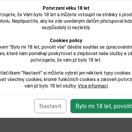
Není skladem
Není skladem
Potvrzení věku 18 let
rzujete, že Vám bylo 18 let a můžete vstoupit na stránky s pro
Detail
Detail
oholu. Nepřipustíte, aby ke zde uvedeným datům přistupoval kdo
nezpůsobilý či nezletilý.
Cookies policy
kem "Bylo mi 18 let, povolit vše" dáváte souhlas se zpracování
e zařazeno v těchto kategoriích:
es, které nám pomáhají poskytovat a zlepšovat naše služby a z
/sampanske
potvrzujete, že vám již bylo 18 let.
tlačítkem "Nastavit" si můžete vybrat jen některé typy cookies
Zpět
vat všechny cookies, kromě funkčních cookies a zároveň potvrzu
vám již bylo 18 let.služby.
Více informací
Nastavit
Bylo mi 18 let, povoli