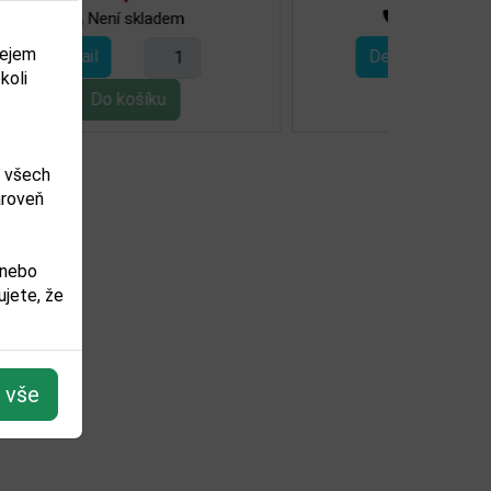
Není skladem
dejem
Detail
koli
m všech
ároveň
 nebo
jete, že
t vše