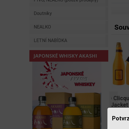
Doutníky
Souv
NEALKO
LETNÍ NABÍDKA
JAPONSKÉ WHISKY AKASHI
Veu
Předchoz
Potvrz