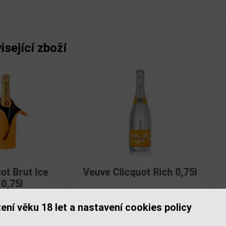
isející zboží
ve Clicquot Demi-Sec
Veuve Clicquot La Gr
í
0,75l
Dame Brut 2008 0,7
ení věku 18 let a nastavení cookies policy
1 461,00 Kč
3 599,00 Kč