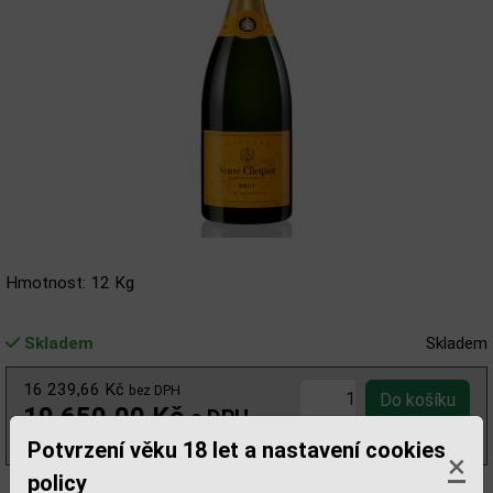
Hmotnost: 12 Kg
Skladem
Skladem
16 239,66 Kč
bez DPH
19 650,00 Kč
s DPH
(3 275,00 Kč/l)
Potvrzení věku 18 let a nastavení cookies
×
policy