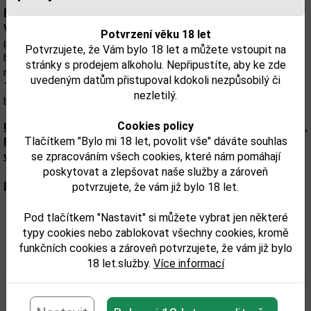
Popis:
Veuve Clicquot Brut
má zářivou zlatožlutou barvu a jeho jemná
Potvrzení věku 18 let
perlivost přináší na jazyk hedvábný pocit. Chuť se otevírá s tóny
Potvrzujete, že Vám bylo 18 let a můžete vstoupit na
bílého a žlutého ovoce, jako jsou hrušky, jablka a broskve, s
stránky s prodejem alkoholu. Nepřipustíte, aby ke zde
nádechem citrusových plodů a gurmánských akcentů briošky.
uvedeným datům přistupoval kdokoli nezpůsobilý či
Tato symfonie chutí je doplněna o jemné tóny sušeného ovoce a
nezletilý.
bohatost získanou zráním na kvasničných kalech.
Cookies policy
Upozorňujeme, že tento produkt může obsahovat alergeny.
Tlačítkem "Bylo mi 18 let, povolit vše" dáváte souhlas
Přesné složení a alergeny jsou k dispozici na obalu
výrobku. Zkontrolujte prosím před konzumací.
se zpracováním všech cookies, které nám pomáhají
poskytovat a zlepšovat naše služby a zároveň
Parametry:
potvrzujete, že vám již bylo 18 let.
Pod tlačítkem "Nastavit" si můžete vybrat jen některé
Obsah alkoholu obj. %:
12
typy cookies nebo zablokovat všechny cookies, kromě
Objem obalu (L):
6
funkčních cookies a zároveň potvrzujete, že vám již bylo
18 let.služby.
Více informací