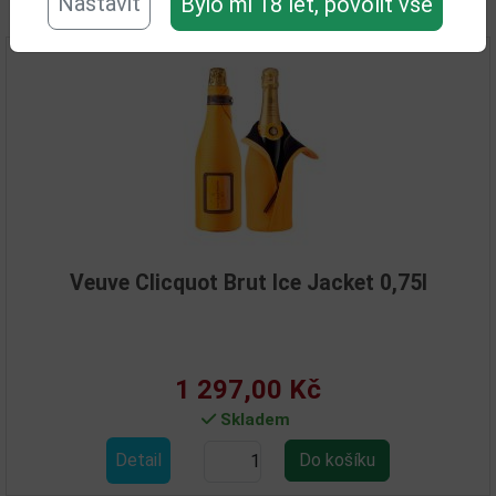
Nastavit
Bylo mi 18 let, povolit vše
Související zboží
Veuve Clicquot Brut Ice Jacket 0,75l
1 297,00 Kč
Skladem
Detail