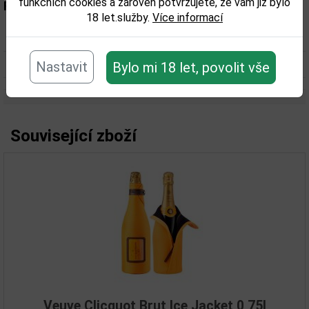
funkčních cookies a zároveň potvrzujete, že vám již bylo
Parametry:
18 let.služby.
Více informací
Obsah alkoholu obj. %:
12
Objem obalu (L):
0,75
Nastavit
Bylo mi 18 let, povolit vše
Související zboží
Veuve Clicquot Brut Ice Jacket 0,75l