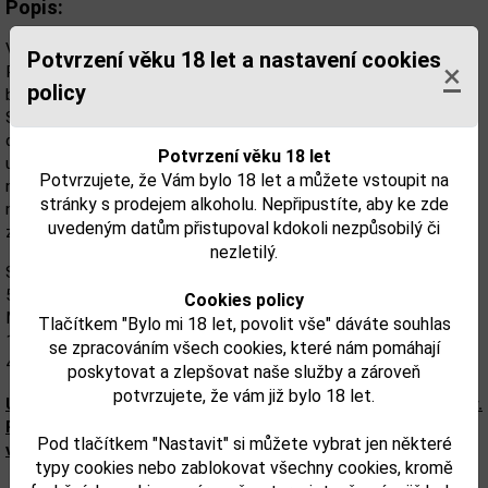
Popis:
Veuve Clicquot představuje svá nejnovější cuvée, šampaňské
Potvrzení věku 18 let a nastavení cookies
×
RICH a RICH Rosé, která se nejlépe vychutnávají na ledu kdykoliv
policy
během dne. Perfektně načasovaná při příležitosti otevření
Slunečních klubů, tato cuvée zvýrazňují nenucený a elegantní art
de vivre značky Veuve Clicquot. Na panoramatické střeše
Potvrzení věku 18 let
uprostřed města, v plážovém klubu s přáteli nebo v rytmu
Potvrzujete, že Vám bylo 18 let a můžete vstoupit na
neodolatelných tanečních skladeb na úpatí sjezdovek, tam všude
stránky s prodejem alkoholu. Nepřipustíte, aby ke zde
najdete Sluneční kluby, na místech, která jsou prodchnuta radostí,
uvedeným datům přistupoval kdokoli nezpůsobilý či
zalitá sluncem a plná života.
nezletilý.
SMĚS VÍN
50 %
Pinot Noir
(Rulandské modré) / 30 %
Cookies policy
Meunier / 20 %
Chardonnay
Tlačítkem "Bylo mi 18 let, povolit vše" dáváte souhlas
15 % červeného vína
se zpracováním všech cookies, které nám pomáhají
40–45 % rezervních vín
poskytovat a zlepšovat naše služby a zároveň
potvrzujete, že vám již bylo 18 let.
Upozorňujeme, že tento produkt může obsahovat alergeny.
Přesné složení a alergeny jsou k dispozici na obalu
Pod tlačítkem "Nastavit" si můžete vybrat jen některé
výrobku. Zkontrolujte prosím před konzumací.
typy cookies nebo zablokovat všechny cookies, kromě