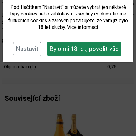
Clicquot Arrow Paris Brut působí sofistikovaně a přitom přátelsky.
Pod tlačítkem "Nastavit" si můžete vybrat jen některé
typy cookies nebo zablokovat všechny cookies, kromě
Upozorňujeme, že tento produkt může obsahovat alergeny.
funkčních cookies a zároveň potvrzujete, že vám již bylo
Přesné složení a alergeny jsou k dispozici na obalu
18 let.služby.
Více informací
výrobku. Zkontrolujte prosím před konzumací.
Parametry:
Nastavit
Bylo mi 18 let, povolit vše
Obsah alkoholu obj. %:
12,5
Objem obalu (L):
0,75
Související zboží