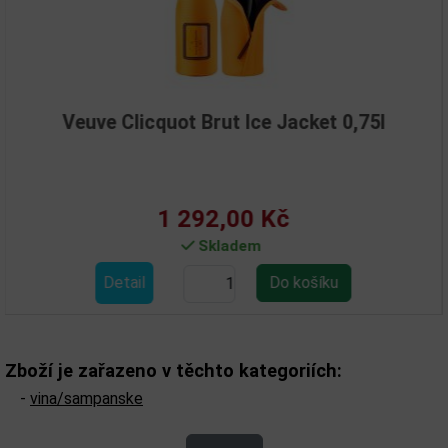
Clicquot Brut Ice Jacket 0,75l
V
1 292,00 Kč
Skladem
tail
Det
Zboží je zařazeno v těchto kategoriích:
-
vina/sampanske