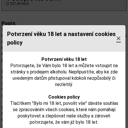
(2 207,00 Kč/l)
Popis:
Šampaňské Veuve Clicquot Arrow Paris Brut nabízí suchý,
Potvrzení věku 18 let a nastavení cookies
×
krémový profil s jemnými a vytrvalými bublinkami, vznikající tradiční
policy
metodou v oblasti Champagne. S 12,5 % alkoholu a
reprezentačním dárkovým kartonem je Veuve Clicquot Arrow
Paris Brut ideální pro slavnostní přípitky a párování s vybranými
Potvrzení věku 18 let
pokrmy.
Potvrzujete, že Vám bylo 18 let a můžete vstoupit na
stránky s prodejem alkoholu. Nepřipustíte, aby ke zde
Původ a označení
Víno pochází z regionu AOC Champagne a vzniká klasickou
uvedeným datům přistupoval kdokoli nezpůsobilý či
tradiční metodou, která vytváří typickou strukturu šampaňského.
nezletilý.
Veuve Clicquot Arrow Paris Brut nese jasný původ a tím dává
spotřebiteli záruku autenticity.
Cookies policy
Tlačítkem "Bylo mi 18 let, povolit vše" dáváte souhlas
Chuť a odrůdové složení
se zpracováním všech cookies, které nám pomáhají
Profil je suchý a krémový, s pevnou strukturou a jemnými
poskytovat a zlepšovat naše služby a zároveň
bublinkami. Rulandské modré (Pinot Noir) přináší hloubku a tělo,
potvrzujete, že vám již bylo 18 let.
zatímco další odrůdy doplňují ovocnost a vyváženost. Veuve