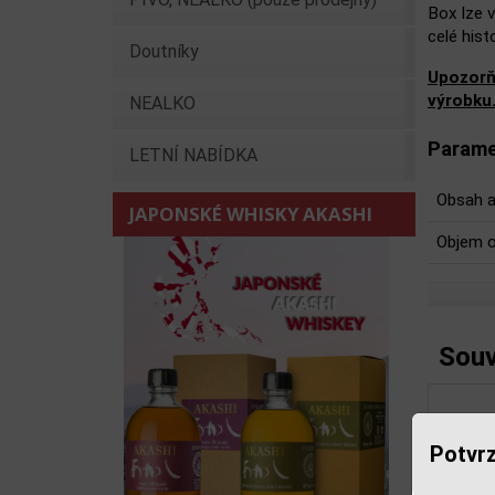
Box lze v
celé hist
Doutníky
Upozorň
výrobku
NEALKO
Parame
LETNÍ NABÍDKA
Obsah a
JAPONSKÉ WHISKY AKASHI
Objem o
Souv
Potvrz