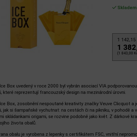
Skladem
1 142,15
1 382
(1 843,00 Kč
 Ice Box uvedený v roce 2000 byl vybrán asociací VIA podporovanou
 které reprezentují francouzský design na mezinárodní úrovni.
Ice Box, zosobnění nespoutané kreativity značky Veuve Clicquot a je
 jak si šampaňské vychutnat: na cestách či na pikniku, v pohodě a v
i skládankami origami, se rozvine podobně jako květ. Z dárkové kra
jího života obalů.
rana obalu je vyrobena z lepenky s certifikátem FSC, vnitřní neprom