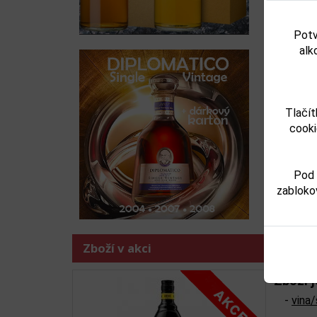
Potv
alk
Ve
Předchoz
Tlačít
cooki
Pod 
zabloko
Zboží v akci
Zboží j
-
vina