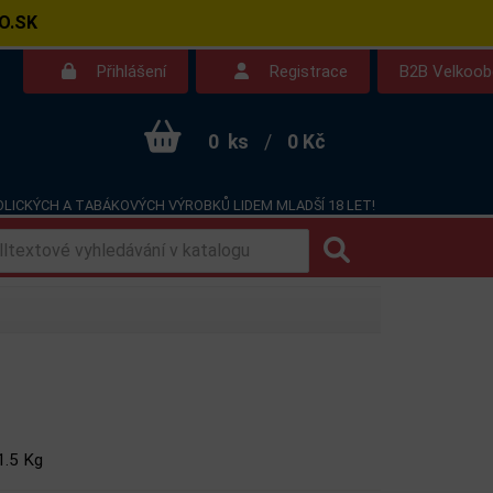
O.SK
Přihlášení
Registrace
B2B Velkoo
0
ks
/
0 Kč
LICKÝCH A TABÁKOVÝCH VÝROBKŮ LIDEM MLADŠÍ 18 LET!
Kontakt
Dotazy
1.5 Kg