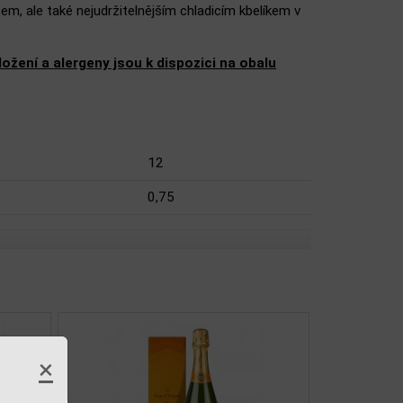
em, ale také nejudržitelnějším chladicím kbelíkem v
žení a alergeny jsou k dispozici na obalu
12
0,75
×