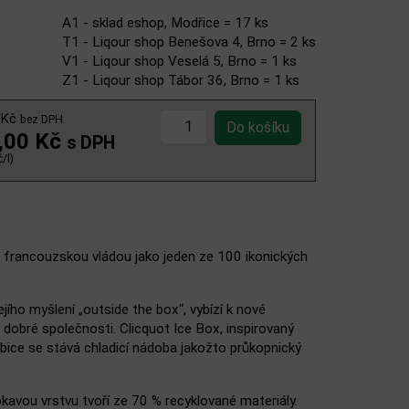
A1 - sklad eshop, Modřice = 17 ks
T1 - Liqour shop Benešova 4, Brno = 2 ks
V1 - Liqour shop Veselá 5, Brno = 1 ks
Z1 - Liqour shop Tábor 36, Brno = 1 ks
 Kč
bez DPH
,00 Kč
s DPH
/l)
 francouzskou vládou jako jeden ze 100 ikonických
jího myšlení „outside the box“, vybízí k nové
 dobré společnosti. Clicquot Ice Box, inspirovaný
bice se stává chladicí nádoba jakožto průkopnický
okavou vrstvu tvoří ze 70 % recyklované materiály.