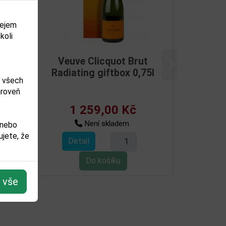
dejem
koli
ande
Veuve Clicquot La Grande
Další
5l
Dame 2008 0,75l
m všech
ároveň
3 399,00 Kč
Není skladem
 nebo
jete, že
Detail
t vše