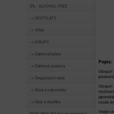
0% - ALCOHOL-FREE
→ DESTILÁTY
→ VÍNA
→ SIRUPY
→ Dárková balení
Popis:
→ Dárkové poukazy
Clicquot
předmětů,
→ Degustační sady
Clicquot 
→ Káva a cukrovinky
možnosti,
japonským
→ Sklo a doplňky
model dvo
Vnější st
PIVO, NEALKO (pouze prodejny)