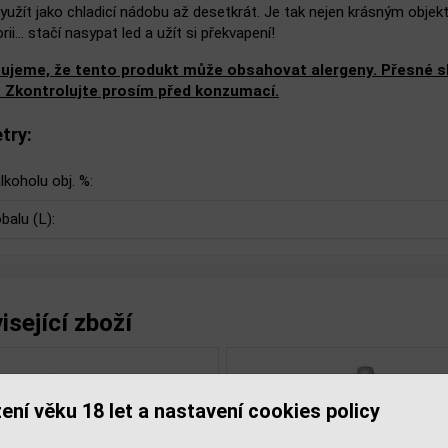
yužít jako chladicí nádobu až desetkrát. Je tak nejen krásným objekt
orii… stačí nasypat led a užít si překvapení!
ujeme, že tento produkt může obsahovat alergeny. Přesné slo
. Zkontrolujte prosím před konzumací.
try:
lkoholu obj. %:
balu (L):
isející zboží
ení věku 18 let a nastavení cookies policy