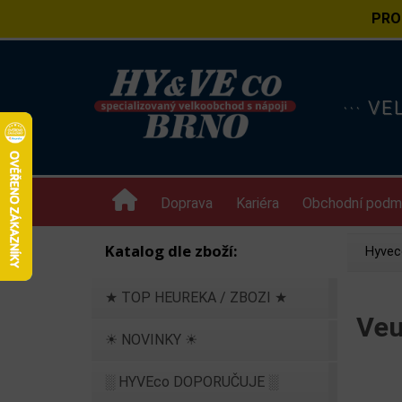
PRO
··· V
Doprava
Kariéra
Obchodní podm
Katalog dle zboží:
Hyvec
★ TOP HEUREKA / ZBOZI ★
Veu
☀ NOVINKY ☀
░ HYVEco DOPORUČUJE ░