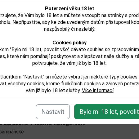
Potvrzení věku 18 let
rzujete, že Vám bylo 18 let a můžete vstoupit na stránky s pro
oholu. Nepřipustíte, aby ke zde uvedeným datům přistupoval kdo
nezpůsobilý či nezletilý.
uve Clicquot Demi-Sec
Veuve Clicquot La Gr
í
Cookies policy
0,75l
Dame Brut 2008 0,7
kem "Bylo mi 18 let, povolit vše" dáváte souhlas se zpracování
es, které nám pomáhají poskytovat a zlepšovat naše služby a z
potvrzujete, že vám již bylo 18 let.
1 456,00 Kč
3 599,00 Kč
Není skladem
Není skladem
tlačítkem "Nastavit" si můžete vybrat jen některé typy cookies
vat všechny cookies, kromě funkčních cookies a zároveň potvrzu
Detail
Detail
vám již bylo 18 let.služby.
Více informací
Nastavit
Bylo mi 18 let, povoli
e zařazeno v těchto kategoriích:
/sampanske