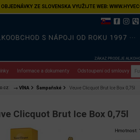
 OBJEDNÁVKY ZE SLOVENSKA VYUŽIJTE WEB: WWW.HYVEC
ELKOOBCHOD S NÁPOJI OD ROKU 1997 ···
ZÁKAZ PRODEJE ALKOHO
ínky
Informace a dokumenty
Odstoupení od smlouvy
o.cz:
→ VÍNA
Šampaňské
Veuve Clicquot Brut Ice Box 0,75l
ve Clicquot Brut Ice Box 0,75l
Hmotnost: 