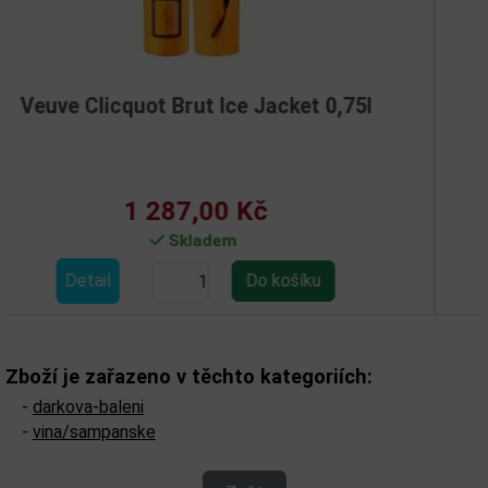
 Ice Jacket 0,75l
Veuve Clicquot 
00 Kč
1 550,0
dem
Není skl
Detail
Zboží je zařazeno v těchto kategoriích:
-
darkova-baleni
-
vina/sampanske