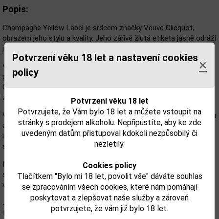
Popis:
Champagne Yellow Label je srdcem značky Veuve Clicquot,
obrazem jeho stylu a kvality. Jeho zářivě žlutá etiketa jasně odráží
jedinečný charakter a osobnost tohoto šampaňského.
Potvrzení věku 18 let a nastavení cookies
×
Víno je směsí hroznů z 50-60 různých vinic v prestižních Cru
policy
polohách. Na výrobu byly použité odrůdy Pinot Noir (50-55%),
Chardonnay (28-33%) a Pinot Meunier (15-20%). Výsledné víno
zraje minimálně 3 roky v lahvi.
Potvrzení věku 18 let
Potvrzujete, že Vám bylo 18 let a můžete vstoupit na
Veuve Clicquot Yellow Label spojuje dva protichůdné faktory - sílu
stránky s prodejem alkoholu. Nepřipustíte, aby ke zde
a jemnost - a udržuje je v dokonalé rovnováze s aromatickou
uvedeným datům přistupoval kdokoli nezpůsobilý či
intenzitou a spoustou svěžesti. Díky této síle je ideální jako
nezletilý.
aperitiv a perfektní jako šampaňské k jídlu.
Má zlatavě žlutou barvu a jemné, úzké perletí. V chuti a vůni se
Cookies policy
shodně objevují tóny ovoce (broskve, mirabelky, švestky, hrušky),
Tlačítkem "Bylo mi 18 let, povolit vše" dáváte souhlas
vanilka a briošky.
se zpracováním všech cookies, které nám pomáhají
poskytovat a zlepšovat naše služby a zároveň
Je skvělým aperitivem, dobře se hodí k mořským plodům, lososu,
potvrzujete, že vám již bylo 18 let.
těstovinám nebo parmezánu.