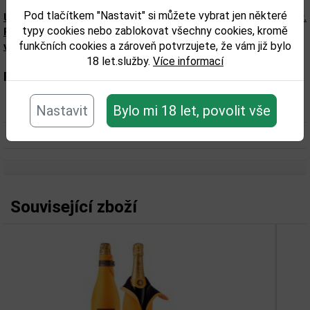
Pod tlačítkem "Nastavit" si můžete vybrat jen některé
Upozorňujeme, že tento produkt může obsahovat alergeny.
typy cookies nebo zablokovat všechny cookies, kromě
Přesné složení a alergeny jsou k dispozici na obalu
funkčních cookies a zároveň potvrzujete, že vám již bylo
výrobku. Zkontrolujte prosím před konzumací.
18 let.služby.
Více informací
Parametry:
Nastavit
Obsah alkoholu obj. %:
Bylo mi 18 let, povolit vše
12
Objem obalu (L):
0,75
Související zboží