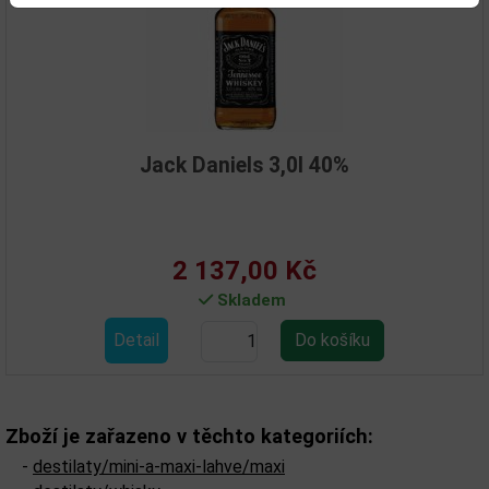
Jack Daniels 3,0l 40%
2 137,00 Kč
Skladem
Detail
Zboží je zařazeno v těchto kategoriích:
-
destilaty/mini-a-maxi-lahve/maxi