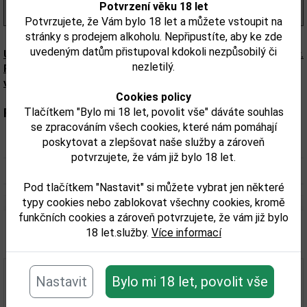
Potvrzení věku 18 let
(984,00 Kč/l)
Potvrzujete, že Vám bylo 18 let a můžete vstoupit na
stránky s prodejem alkoholu. Nepřipustíte, aby ke zde
uvedeným datům přistupoval kdokoli nezpůsobilý či
Upozorňujeme, že tento produkt může obsahovat alergeny.
nezletilý.
Přesné složení a alergeny jsou k dispozici na obalu
výrobku. Zkontrolujte prosím před konzumací.
Cookies policy
Tlačítkem "Bylo mi 18 let, povolit vše" dáváte souhlas
Parametry:
se zpracováním všech cookies, které nám pomáhají
poskytovat a zlepšovat naše služby a zároveň
Obsah alkoholu obj. %:
40
potvrzujete, že vám již bylo 18 let.
Objem obalu (L):
3
Pod tlačítkem "Nastavit" si můžete vybrat jen některé
typy cookies nebo zablokovat všechny cookies, kromě
funkčních cookies a zároveň potvrzujete, že vám již bylo
18 let.služby.
Více informací
Související zboží
Nastavit
Bylo mi 18 let, povolit vše