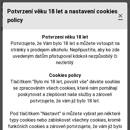
Upozorňujeme, že tento produkt může obsahovat alergeny.
Přesné složení a alergeny jsou k dispozici na obalu
Potvrzení věku 18 let a nastavení cookies
×
výrobku. Zkontrolujte prosím před konzumací.
policy
Parametry:
Potvrzení věku 18 let
Obsah alkoholu obj. %:
40
Potvrzujete, že Vám bylo 18 let a můžete vstoupit na
stránky s prodejem alkoholu. Nepřipustíte, aby ke zde
Objem obalu (L):
0,7
uvedeným datům přistupoval kdokoli nezpůsobilý či
nezletilý.
Fotky:
Cookies policy
Tlačítkem "Bylo mi 18 let, povolit vše" dáváte souhlas
se zpracováním všech cookies, které nám pomáhají
poskytovat a zlepšovat naše služby a zároveň
potvrzujete, že vám již bylo 18 let.
Pod tlačítkem "Nastavit" si můžete vybrat jen některé
typy cookies nebo zablokovat všechny cookies, kromě
funkčních cookies a zároveň potvrzujete, že vám již bylo