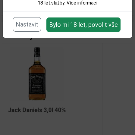
18 let.služby.
Více informací
Nastavit
Bylo mi 18 let, povolit vše
Související zboží
%
Jack Daniels 0,5l 40%