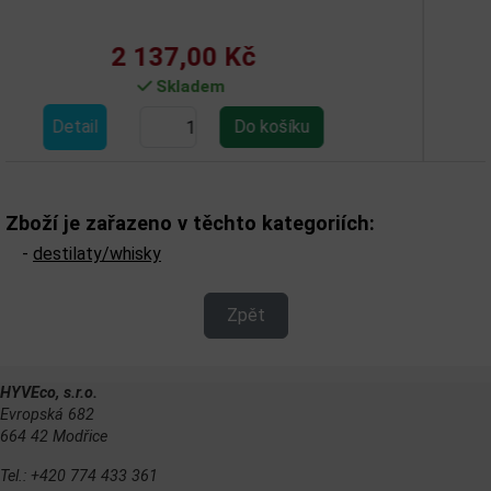
 Kč
410,00 K
m
Skladem
Detail
Zboží je zařazeno v těchto kategoriích:
-
destilaty/whisky
Zpět
HYVEco, s.r.o.
Evropská 682
664 42 Modřice
Tel.: +420 774 433 361