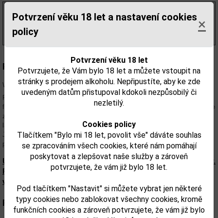
513,22 Kč
bez DPH
Potvrzení věku 18 let a nastavení cookies
×
621,00 Kč
s DPH
policy
(887,00 Kč/l)
Potvrzení věku 18 let
Popis:
Potvrzujete, že Vám bylo 18 let a můžete vstoupit na
stránky s prodejem alkoholu. Nepřipustíte, aby ke zde
Whisky Jack Daniels Gentleman Jack 0,7 L
uvedeným datům přistupoval kdokoli nezpůsobilý či
Pro všechny Tennessee Whiskey je na rozdíl od bourbonu charakteristické
nezletilý.
filtrování čerstvého destilátu přes dřevěné uhlí před tím, než jse uložena ke
zrání v sudu. Gentleman Jack je navíc filtrován ještě jednou před
Cookies policy
lahvováním, což mu dodává hladší chuť oproti základním produktům řady
Tlačítkem "Bylo mi 18 let, povolit vše" dáváte souhlas
Jack Daniels. Má plnou, ovocnou a jemně kořeněnou chuť. Konec je
příjemně hedvábný a hřejivý.
se zpracováním všech cookies, které nám pomáhají
poskytovat a zlepšovat naše služby a zároveň
Upozorňujeme, že tento produkt může obsahovat alergeny.
potvrzujete, že vám již bylo 18 let.
Přesné složení a alergeny jsou k dispozici na obalu
výrobku. Zkontrolujte prosím před konzumací.
Pod tlačítkem "Nastavit" si můžete vybrat jen některé
typy cookies nebo zablokovat všechny cookies, kromě
Parametry:
funkčních cookies a zároveň potvrzujete, že vám již bylo