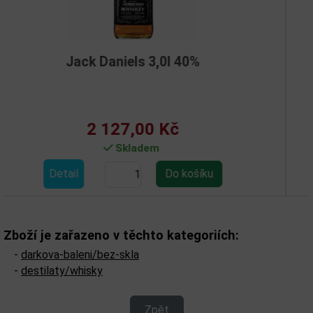
Daniels 3,0l 40%
Jack D
 127,00 Kč
4
Skladem
Detail
Zboží je zařazeno v těchto kategoriích:
-
darkova-baleni/bez-skla
-
destilaty/whisky
Zpět