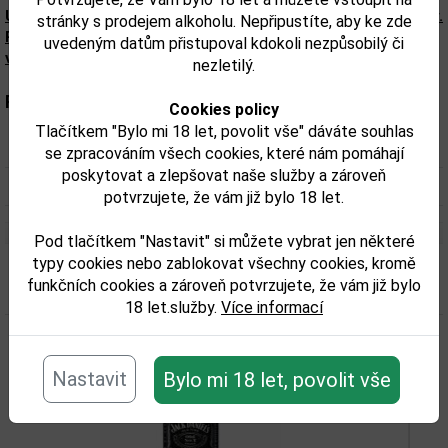
Upozorňujeme, že tento produkt může obsahovat alergeny.
stránky s prodejem alkoholu. Nepřipustíte, aby ke zde
Přesné složení a alergeny jsou k dispozici na obalu
uvedeným datům přistupoval kdokoli nezpůsobilý či
výrobku. Zkontrolujte prosím před konzumací.
nezletilý.
Parametry:
Cookies policy
Tlačítkem "Bylo mi 18 let, povolit vše" dáváte souhlas
Obsah alkoholu obj. %:
40
se zpracováním všech cookies, které nám pomáhají
poskytovat a zlepšovat naše služby a zároveň
Objem obalu (L):
0,7
potvrzujete, že vám již bylo 18 let.
Pod tlačítkem "Nastavit" si můžete vybrat jen některé
typy cookies nebo zablokovat všechny cookies, kromě
Související zboží
funkčních cookies a zároveň potvrzujete, že vám již bylo
18 let.služby.
Více informací
Nastavit
Bylo mi 18 let, povolit vše