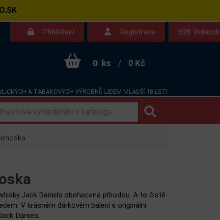
O.SK
Přihlášení
Registrace
B2B Velkoo
0
ks
/
0 Kč
LICKÝCH A TABÁKOVÝCH VÝROBKŮ LIDEM MLADŠÍ 18 LET!
Kontakt
Dotazy
termoska
moska
whisky Jack Daniels obohacená přírodou. A to čistě
edem. V krásném dárkovém balení s originální
ack Daniels.