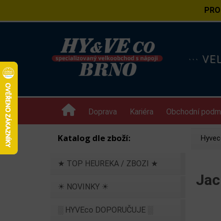
PRO
··· V
Doprava
Kariéra
Obchodní podm
Katalog dle zboží:
Hyvec
★ TOP HEUREKA / ZBOZI ★
Jac
☀ NOVINKY ☀
░ HYVEco DOPORUČUJE ░