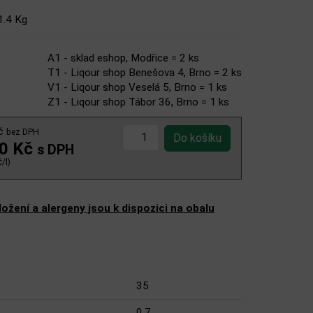
1.4 Kg
A1 - sklad eshop, Modřice = 2 ks
T1 - Liqour shop Benešova 4, Brno = 2 ks
V1 - Liqour shop Veselá 5, Brno = 1 ks
Z1 - Liqour shop Tábor 36, Brno = 1 ks
Kč
bez DPH
00 Kč
s DPH
/l)
žení a alergeny jsou k dispozici na obalu
35
0,7