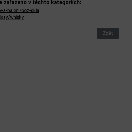
e zařazeno v těchto kategoriích:
ova-baleni/bez-skla
ilaty/whisky
Zpět