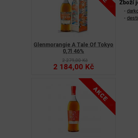
Zboží j
-
dark
-
dest
Glenmorangie A Tale Of Tokyo
0,7l 46%
2 279,00 Kč
2 184,00 Kč