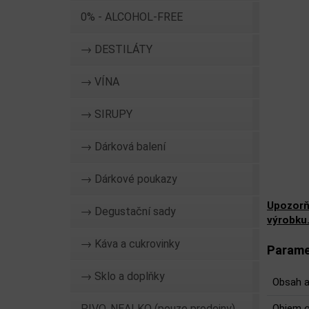
0% - ALCOHOL-FREE
→ DESTILÁTY
→ VÍNA
→ SIRUPY
→ Dárková balení
→ Dárkové poukazy
Upozorň
→ Degustační sady
výrobku
→ Káva a cukrovinky
Parame
→ Sklo a doplňky
Obsah a
PIVO, NEALKO (pouze prodejny)
Objem o