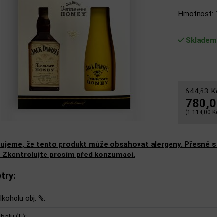
Hmotnost: 
Skladem
644,63 
780,
(1 114,00 Kč
ujeme, že tento produkt může obsahovat alergeny. Přesné slo
. Zkontrolujte prosím před konzumací.
try:
lkoholu obj. %:
balu (L):