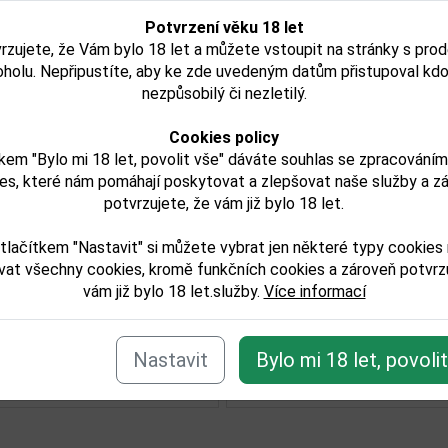
Potvrzení věku 18 let
rzujete, že Vám bylo 18 let a můžete vstoupit na stránky s pro
oholu. Nepřipustíte, aby ke zde uvedeným datům přistupoval kdo
nezpůsobilý či nezletilý.
Cookies policy
kem "Bylo mi 18 let, povolit vše" dáváte souhlas se zpracování
Jack Daniels Gentleman
Jack Dani
es, které nám pomáhají poskytovat a zlepšovat naše služby a z
í
Jack 0,7l 40%
+ko
potvrzujete, že vám již bylo 18 let.
tlačítkem "Nastavit" si můžete vybrat jen některé typy cookies
vat všechny cookies, kromě funkčních cookies a zároveň potvrzu
616,00 Kč
2 946
vám již bylo 18 let.služby.
Více informací
Skladem
Sk
Detail
Detail
Nastavit
Bylo mi 18 let, povoli