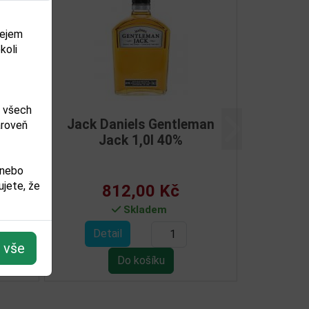
dejem
koli
m všech
els 3,0l 40%
Jack Daniels Honey 0,5l 35%
ároveň
Další
lébka
 nebo
jete, že
,00 Kč
436,00 Kč
ladem
Skladem
Detail
t vše