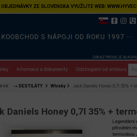
 OBJEDNÁVKY ZE SLOVENSKA VYUŽIJTE WEB: WWW.HYVEC
ELKOOBCHOD S NÁPOJI OD ROKU 1997 ···
ZÁKAZ PRODEJE ALKOHO
ínky
Informace a dokumenty
Odstoupení od smlouvy
o.cz:
→ DESTILÁTY
Whisky
Jack Daniels Honey 0,7l 35% + 
k Daniels Honey 0,7l 35% + ter
Legendární 
přírodním m
termoskou J