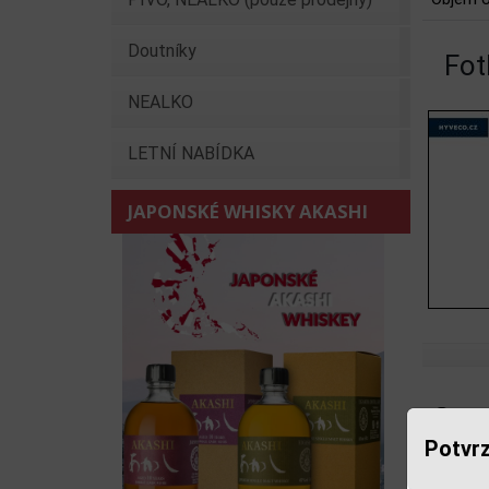
Doutníky
Fot
NEALKO
LETNÍ NABÍDKA
JAPONSKÉ WHISKY AKASHI
Souv
Potvrz