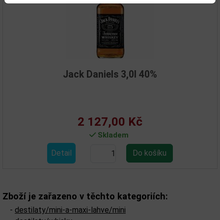
Jack Daniels 3,0l 40%
2 127,00 Kč
Skladem
Detail
Zboží je zařazeno v těchto kategoriích:
-
destilaty/mini-a-maxi-lahve/mini