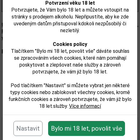
Potvrzení věku 18 let
(1 880,00 Kč/l)
Potvrzujete, že Vám bylo 18 let a můžete vstoupit na
stránky s prodejem alkoholu. Nepřipustíte, aby ke zde
uvedeným datům přistupoval kdokoli nezpůsobilý či
Upozorňujeme, že tento produkt může obsahovat alergeny.
nezletilý.
Přesné složení a alergeny jsou k dispozici na obalu
výrobku. Zkontrolujte prosím před konzumací.
Cookies policy
Tlačítkem "Bylo mi 18 let, povolit vše" dáváte souhlas
Parametry:
se zpracováním všech cookies, které nám pomáhají
poskytovat a zlepšovat naše služby a zároveň
Obsah alkoholu obj. %:
40
potvrzujete, že vám již bylo 18 let.
Objem obalu (L):
0,05
Pod tlačítkem "Nastavit" si můžete vybrat jen některé
typy cookies nebo zablokovat všechny cookies, kromě
funkčních cookies a zároveň potvrzujete, že vám již bylo
18 let.služby.
Více informací
Související zboží
Nastavit
Bylo mi 18 let, povolit vše