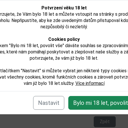
Potvrzení věku 18 let
rzujete, že Vám bylo 18 let a můžete vstoupit na stránky s pro
hrones
Passport whisky 1,0l 40%
Old
oholu. Nepřipustíte, aby ke zde uvedeným datům přistupoval kdo
í
nezpůsobilý či nezletilý.
Cookies policy
kem "Bylo mi 18 let, povolit vše" dáváte souhlas se zpracování
č
587,00 Kč
es, které nám pomáhají poskytovat a zlepšovat naše služby a z
Není skladem
potvrzujete, že vám již bylo 18 let.
Detail
D
tlačítkem "Nastavit" si můžete vybrat jen některé typy cookies
vat všechny cookies, kromě funkčních cookies a zároveň potvrzu
vám již bylo 18 let.služby.
Více informací
e zařazeno v těchto kategoriích:
Nastavit
Bylo mi 18 let, povoli
ilaty/whisky/skotska
Zpět