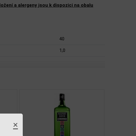
žení a alergeny jsou k dispozici na obalu
40
1,0
×