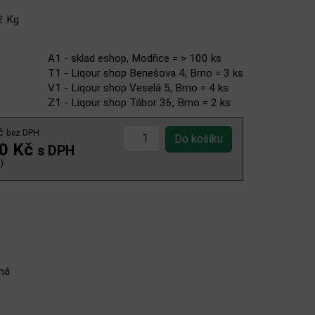
2 Kg
A1 - sklad eshop, Modřice = > 100 ks
T1 - Liqour shop Benešova 4, Brno = 3 ks
V1 - Liqour shop Veselá 5, Brno = 4 ks
Z1 - Liqour shop Tábor 36, Brno = 2 ks
Kč
bez DPH
00 Kč
s DPH
)
lná