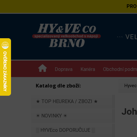
PRO
··· V
Doprava
Kariéra
Obchodní podm
Katalog dle zboží:
Hyvec
★ TOP HEUREKA / ZBOZI ★
Joh
☀ NOVINKY ☀
░ HYVEco DOPORUČUJE ░