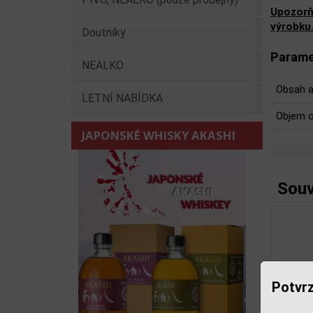
Upozorň
výrobku
Doutníky
Parame
NEALKO
Obsah a
LETNÍ NABÍDKA
Objem o
JAPONSKÉ WHISKY AKASHI
Souv
Potvrz