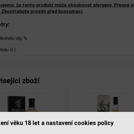
ujeme, že tento produkt může obsahovat alergeny. Přesné slo
. Zkontrolujte prosím před konzumací.
try:
lkoholu obj. %:
balu (L):
isející zboží
ení věku 18 let a nastavení cookies policy