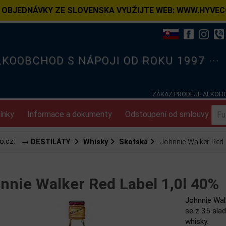
 OBJEDNÁVKY ZE SLOVENSKA VYUŽIJTE WEB: WWW.HYVEC
ELKOOBCHOD S NÁPOJI OD ROKU 1997 ···
ZÁKAZ PRODEJE ALKOHO
ínky
Informace a dokumenty
Odstoupení od smlouvy
o.cz:
→ DESTILÁTY
Whisky
Skotská
Johnnie Walker Red L
nnie Walker Red Label 1,0l 40%
Johnnie Walk
se z 35 slad
whisky.