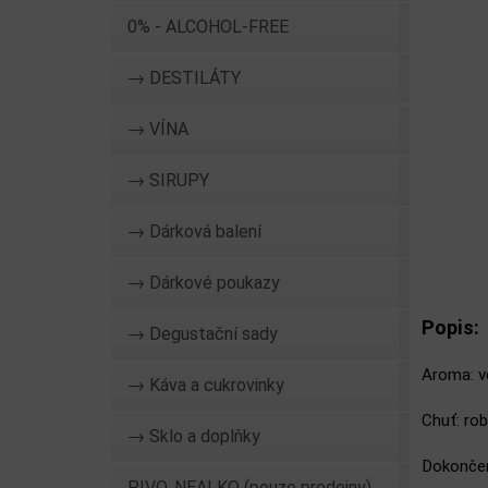
0% - ALCOHOL-FREE
→ DESTILÁTY
→ VÍNA
→ SIRUPY
→ Dárková balení
→ Dárkové poukazy
Popis:
→ Degustační sady
Aroma: ve
→ Káva a cukrovinky
Chuť: rob
→ Sklo a doplňky
Dokončení
PIVO, NEALKO (pouze prodejny)