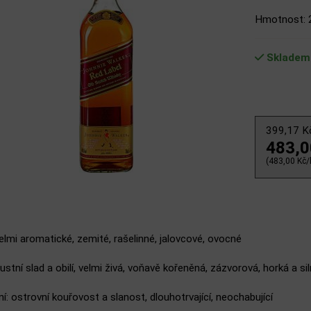
Hmotnost: 
Skladem
399,17 
483,
(483,00 Kč/l
lmi aromatické, zemité, rašelinné, jalovcové, ovocné
ustní slad a obilí, velmi živá, voňavě kořeněná, zázvorová, horká a si
: ostrovní kouřovost a slanost, dlouhotrvající, neochabující