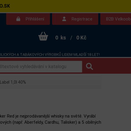
O.SK
Přihlášení
Registrace
B2B Velkoo
0
ks
/
0 Kč
LICKÝCH A TABÁKOVÝCH VÝROBKŮ LIDEM MLADŠÍ 18 LET!
Kontakt
Dotazy
abel 1,0l 40%
er Red je nejprodávanější whisky na světě. Vyrábí
ových (např. Aberfeldy, Cardhu, Talisker) a 5 obilných