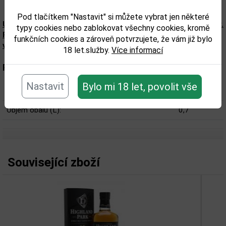
Pod tlačítkem "Nastavit" si můžete vybrat jen některé
Upozorňujeme, že tento produkt může obsahovat alergeny.
typy cookies nebo zablokovat všechny cookies, kromě
Přesné složení a alergeny jsou k dispozici na obalu
funkčních cookies a zároveň potvrzujete, že vám již bylo
výrobku. Zkontrolujte prosím před konzumací.
18 let.služby.
Více informací
Parametry:
Nastavit
Bylo mi 18 let, povolit vše
Obsah alkoholu obj. %:
41,7
Objem obalu (L):
0,7
Související zboží