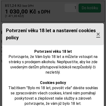
851,24 Kč
bez DPH
1 030,00 Kč
s DPH
(1 471,00 Kč/l)
Potvrzení věku 18 let a nastavení cookies
Popis:
×
policy
limitovaná edice skotské whisky proslulé a nejoblíbenější značky
Johnnie Walker. Ta se spojila s tvůrci celosvětově úspěšného
seriálu Game of Thrones (známé také pod českým názvem Hry o
Potvrzení věku 18 let
Trůny), jež vysílá stanice HBO a výsledkem je blenden whisky
Potvrzujete, že Vám bylo 18 let a můžete vstoupit na
White Walker by Johnnie Walker.
stránky s prodejem alkoholu. Nepřipustíte, aby ke zde
uvedeným datům přistupoval kdokoli nezpůsobilý či
nezletilý.
Cookies policy
Tlačítkem "Bylo mi 18 let, povolit vše" dáváte souhlas
se zpracováním všech cookies, které nám pomáhají
poskytovat a zlepšovat naše služby a zároveň
potvrzujete, že vám již bylo 18 let.