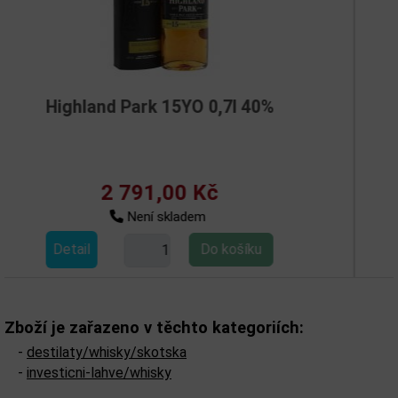
5YO 0,7l 40%
Talisker Game of Thr
00 Kč
2 683,0
ladem
Není skl
Detail
Zboží je zařazeno v těchto kategoriích:
-
destilaty/whisky/skotska
-
investicni-lahve/whisky