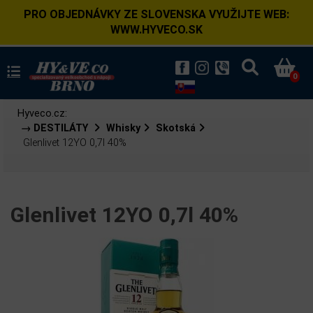
PRO OBJEDNÁVKY ZE SLOVENSKA VYUŽIJTE WEB:
WWW.HYVECO.SK
0
Hyveco.cz:
→ DESTILÁTY
Whisky
Skotská
Glenlivet 12YO 0,7l 40%
Glenlivet 12YO 0,7l 40%