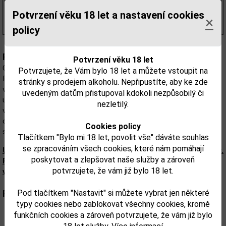
748,76 Kč
bez DPH
906,00 Kč
s DPH
Potvrzení věku 18 let a nastavení cookies
×
(1 294,00 Kč/l)
policy
Popis:
Potvrzení věku 18 let
Glenlivet ("glenlivit") byla první palírnou s licencí "Act of
Potvrzujete, že Vám bylo 18 let a můžete vstoupit na
Parliament". Je to lehká whisky s delikátním ovocným aroma, k
stránky s prodejem alkoholu. Nepřipustíte, aby ke zde
výrobě se používá lehce nakouřený slad. Whisky Glenlivet si stále
uvedeným datům přistupoval kdokoli nezpůsobilý či
udržuje některé vlastnosti, které ji získaly v 19. století slávu. Je
nezletilý.
vzdušná a květnatá, s pečeným měkkým ovocem smíchaným s
obilninou. Jemná chuť po citrusech a hrušce prechází do lehkého,
Cookies policy
suchého a velmi čistému závěru. Výborná!
Tlačítkem "Bylo mi 18 let, povolit vše" dáváte souhlas
se zpracováním všech cookies, které nám pomáhají
Upozorňujeme, že tento produkt může obsahovat alergeny.
poskytovat a zlepšovat naše služby a zároveň
Přesné složení a alergeny jsou k dispozici na obalu
potvrzujete, že vám již bylo 18 let.
výrobku. Zkontrolujte prosím před konzumací.
Parametry:
Pod tlačítkem "Nastavit" si můžete vybrat jen některé
typy cookies nebo zablokovat všechny cookies, kromě
funkčních cookies a zároveň potvrzujete, že vám již bylo
Obsah alkoholu obj. %:
40