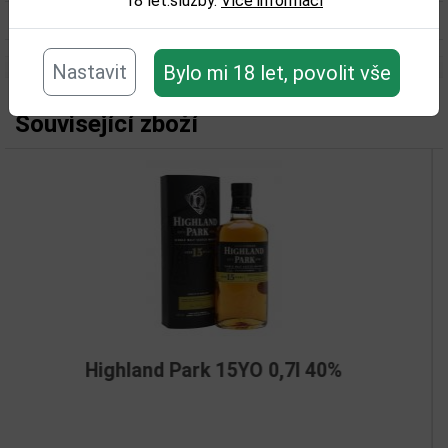
18 let.služby.
Více informací
Objem obalu (L):
0,7
Nastavit
Bylo mi 18 let, povolit vše
Související zboží
nd Park 15YO 0,7l 40%
Talisker Ga