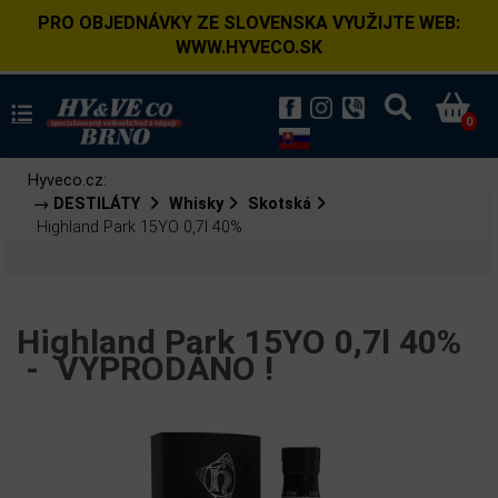
PRO OBJEDNÁVKY ZE SLOVENSKA VYUŽIJTE WEB:
WWW.HYVECO.SK
0
Hyveco.cz:
→ DESTILÁTY
Whisky
Skotská
Highland Park 15YO 0,7l 40%
Highland Park 15YO 0,7l 40%
-
VYPRODÁNO !