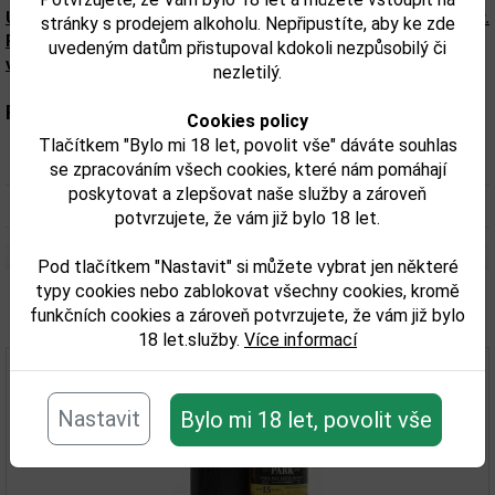
Upozorňujeme, že tento produkt může obsahovat alergeny.
stránky s prodejem alkoholu. Nepřipustíte, aby ke zde
Přesné složení a alergeny jsou k dispozici na obalu
uvedeným datům přistupoval kdokoli nezpůsobilý či
výrobku. Zkontrolujte prosím před konzumací.
nezletilý.
Parametry:
Cookies policy
Tlačítkem "Bylo mi 18 let, povolit vše" dáváte souhlas
Obsah alkoholu obj. %:
40
se zpracováním všech cookies, které nám pomáhají
poskytovat a zlepšovat naše služby a zároveň
Objem obalu (L):
0,7
potvrzujete, že vám již bylo 18 let.
Pod tlačítkem "Nastavit" si můžete vybrat jen některé
typy cookies nebo zablokovat všechny cookies, kromě
Související zboží
funkčních cookies a zároveň potvrzujete, že vám již bylo
18 let.služby.
Více informací
Nastavit
Bylo mi 18 let, povolit vše