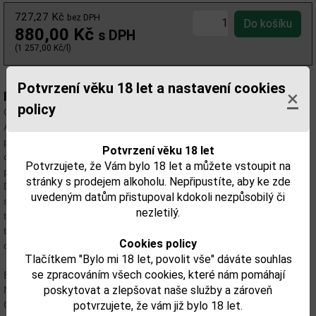
727,27 Kč
bez DPH
880,00 Kč
s DPH
(1 257,00 Kč/l)
Potvrzení věku 18 let a nastavení cookies
×
Popis:
policy
Guyana má jeden z největších nedotčených deštných pralesů v Jižní
Americe s velkou rozmanitostí divoké zvěře. Toto úzké spojení s
přírodou vedlo obyvatele Guyany k tomu, aby si jaguar vybrali jako
Potvrzení věku 18 let
chráněné národní zvíře, což následně inspirovalo vznik a
Potvrzujete, že Vám bylo 18 let a můžete vstoupit na
pojmenování rumu „Jaguara“ plného síly.
stránky s prodejem alkoholu. Nepřipustíte, aby ke zde
Dlouhá historie výroby rumu v Guyaně sahá až do poloviny 17.
uvedeným datům přistupoval kdokoli nezpůsobilý či
století. Jaguara se destiluje na anglický způsob melasou z cukrové
nezletilý.
třtiny a malými dávkovými destilačními destilacemi. Výsledkem je
tmavý, bohatý a aromatický rum, který zraje v sudech z bourbonu po
Cookies policy
dobu 15 let.
Tlačítkem "Bylo mi 18 let, povolit vše" dáváte souhlas
se zpracováním všech cookies, které nám pomáhají
Barva: tmavě jantarová.
poskytovat a zlepšovat naše služby a zároveň
Nos: ovocný, sladký, s arakovými tóny, vanilka.
Chuť: dub, náznak vanilky, pomerančová kůra, sušené ovoce,
potvrzujete, že vám již bylo 18 let.