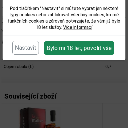
fondán.
Povrchová úprava: dlouhotrvající.
Pod tlačítkem "Nastavit" si můžete vybrat jen některé
typy cookies nebo zablokovat všechny cookies, kromě
Upozorňujeme, že tento produkt může obsahovat alergeny.
funkčních cookies a zároveň potvrzujete, že vám již bylo
Přesné složení a alergeny jsou k dispozici na obalu
18 let.služby.
Více informací
výrobku. Zkontrolujte prosím před konzumací.
Parametry:
Nastavit
Bylo mi 18 let, povolit vše
Obsah alkoholu obj. %:
45
Objem obalu (L):
0,7
Související zboží