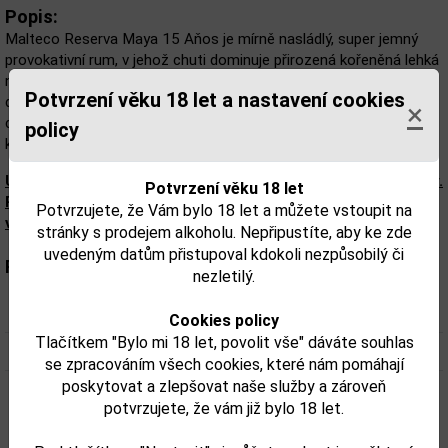
Popis:
Malteco Reserva Maya 15 Aňos je mírně nasládlý, super jemný
provokativní rum, v jehož chuti dominuje přirozená kořeněná lehká
nasládlost skořice, vanilky a tmavé čokolády. Malteco je typická,
Potvrzení věku 18 let a nastavení cookies
delikátní rumová lahůdka, destilovaná z čisté panenské šťávy
×
cukrové třtiny! Výrobce doporučuje ochutnat zároveň s kouskem
policy
kvalitní tmavé čokolády.
Upozorňujeme, že tento produkt může obsahovat alergeny.
Potvrzení věku 18 let
Přesné složení a alergeny jsou k dispozici na obalu
Potvrzujete, že Vám bylo 18 let a můžete vstoupit na
výrobku. Zkontrolujte prosím před konzumací.
stránky s prodejem alkoholu. Nepřipustíte, aby ke zde
uvedeným datům přistupoval kdokoli nezpůsobilý či
Parametry:
nezletilý.
Obsah alkoholu obj. %:
40
Cookies policy
Tlačítkem "Bylo mi 18 let, povolit vše" dáváte souhlas
Objem obalu (L):
0,7
se zpracováním všech cookies, které nám pomáhají
poskytovat a zlepšovat naše služby a zároveň
Fotky:
potvrzujete, že vám již bylo 18 let.