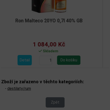
0YO 0,7l 40% GB
Rum Hansen R
,00 Kč
368,
ladem
Skl
Detail
Zboží je zařazeno v těchto kategoriích:
-
destilaty/rum
Zpět