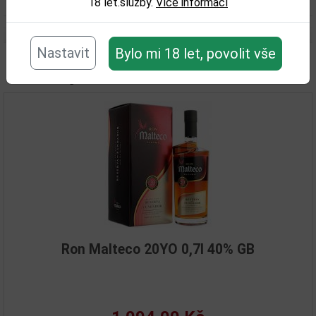
Objem obalu (L):
18 let.služby.
Více informací
0,7
Nastavit
Bylo mi 18 let, povolit vše
Související zboží
on Malteco 20YO 0,7l 40% GB