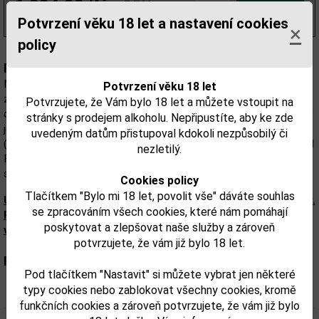
1 094,00 Kč
s DPH
(1 563,00 Kč/l)
Potvrzení věku 18 let a nastavení cookies
×
policy
Popis:
Malteco Reserva Del Fundador 20 Aňos je nejstarší produkt
Potvrzení věku 18 let
značky Malteco. Luxusní směs se skládá z pečlivě vybraných až
Potvrzujete, že Vám bylo 18 let a můžete vstoupit na
dvacetiletých rumů mimořádné kvality. Na rozdíl od mladších verzí
stránky s prodejem alkoholu. Nepřipustíte, aby ke zde
je tato sušší a dubovější. Charakter: tóny tabáku, třtiny, koření
uvedeným datům přistupoval kdokoli nezpůsobilý či
(vanilky), čokolády a ovoce (sušené švestky). Malteco Reserva del
nezletilý.
Fundado je rum, který ocení milovníci sladkého guatemalského
stylu, destilovaný je z čisté panenské šťávy cukrové třtiny.
Cookies policy
Tlačítkem "Bylo mi 18 let, povolit vše" dáváte souhlas
Upozorňujeme, že tento produkt může obsahovat alergeny.
se zpracováním všech cookies, které nám pomáhají
Přesné složení a alergeny jsou k dispozici na obalu
poskytovat a zlepšovat naše služby a zároveň
výrobku. Zkontrolujte prosím před konzumací.
potvrzujete, že vám již bylo 18 let.
Parametry:
Pod tlačítkem "Nastavit" si můžete vybrat jen některé
typy cookies nebo zablokovat všechny cookies, kromě
Obsah alkoholu obj. %:
40
funkčních cookies a zároveň potvrzujete, že vám již bylo