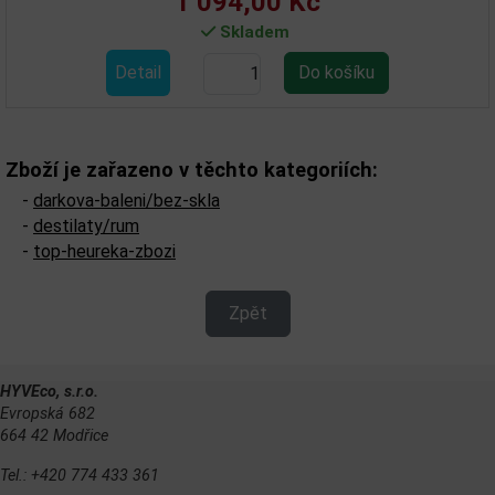
1 094,00 Kč
Skladem
Detail
D
Zboží je zařazeno v těchto kategoriích:
-
darkova-baleni/bez-skla
-
destilaty/rum
-
top-heureka-zbozi
Zpět
HYVEco, s.r.o.
Evropská 682
664 42 Modřice
Tel.: +420 774 433 361