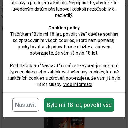
stránky s prodejem alkoholu. Nepřipustíte, aby ke zde
Upozorňujeme, že tento produkt může obsahovat alergeny.
uvedeným datům přistupoval kdokoli nezpůsobilý či
Přesné složení a alergeny jsou k dispozici na obalu
nezletilý.
výrobku. Zkontrolujte prosím před konzumací.
Cookies policy
Parametry:
Tlačítkem "Bylo mi 18 let, povolit vše" dáváte souhlas
se zpracováním všech cookies, které nám pomáhají
Obsah alkoholu obj. %:
40
poskytovat a zlepšovat naše služby a zároveň
Objem obalu (L):
0,7
potvrzujete, že vám již bylo 18 let.
Pod tlačítkem "Nastavit" si můžete vybrat jen některé
typy cookies nebo zablokovat všechny cookies, kromě
funkčních cookies a zároveň potvrzujete, že vám již bylo
Související zboží
18 let.služby.
Více informací
Nastavit
Bylo mi 18 let, povolit vše