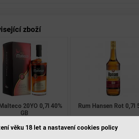
isející zboží
Malecon 21YO 0,7l 40%
Rum Malecon 15YO 0,7
í
ení věku 18 let a nastavení cookies policy
1 367,00 Kč
826,00 Kč