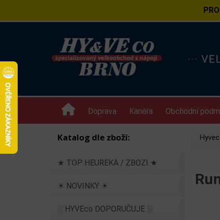
PRO
··· V
Doprava
Kariéra
Obchodní podm
Katalog dle zboží:
Hyvec
★ TOP HEUREKA / ZBOZI ★
Rum
☀ NOVINKY ☀
░ HYVEco DOPORUČUJE ░