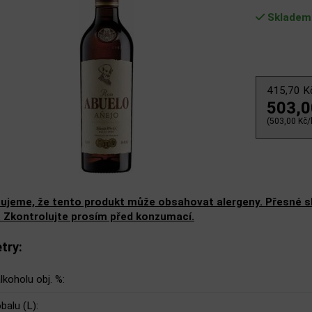
Skladem
415,70 
503,
(503,00 Kč/l
ujeme, že tento produkt může obsahovat alergeny. Přesné slo
. Zkontrolujte prosím před konzumací.
try:
lkoholu obj. %:
balu (L):