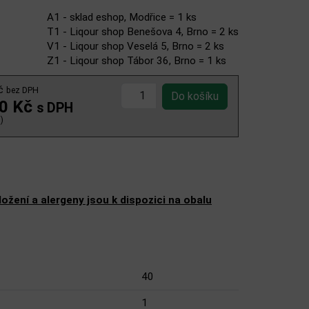
A1 - sklad eshop, Modřice = 1 ks
T1 - Liqour shop Benešova 4, Brno = 2 ks
V1 - Liqour shop Veselá 5, Brno = 2 ks
Z1 - Liqour shop Tábor 36, Brno = 1 ks
Kč
bez DPH
00 Kč
s DPH
)
žení a alergeny jsou k dispozici na obalu
40
1