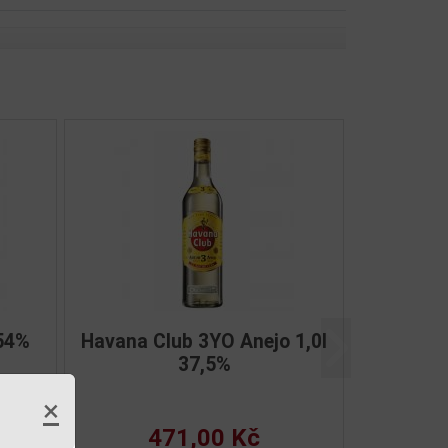
l 40%
Malecon 8YO 0,7l 40%
Další
×
453,00 Kč