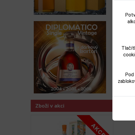
Potv
alk
Tlačít
Zboží j
cooki
-
dest
Pod 
zabloko
Zboží v akci