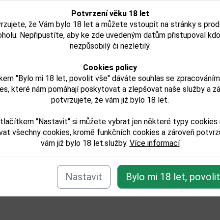
Skladem
Není skladem
Potvrzení věku 18 let
rzujete, že Vám bylo 18 let a můžete vstoupit na stránky s pro
Detail
Detail
oholu. Nepřipustíte, aby ke zde uvedeným datům přistupoval kdo
nezpůsobilý či nezletilý.
Cookies policy
kem "Bylo mi 18 let, povolit vše" dáváte souhlas se zpracování
e zařazeno v těchto kategoriích:
es, které nám pomáhají poskytovat a zlepšovat naše služby a z
ilaty/rum
potvrzujete, že vám již bylo 18 let.
tlačítkem "Nastavit" si můžete vybrat jen některé typy cookies
Zpět
vat všechny cookies, kromě funkčních cookies a zároveň potvrzu
vám již bylo 18 let.služby.
Více informací
Nastavit
Bylo mi 18 let, povoli