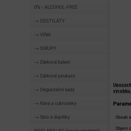
0% - ALCOHOL-FREE
→ DESTILÁTY
→ VÍNA
→ SIRUPY
→ Dárková balení
→ Dárkové poukazy
Upozorň
→ Degustační sady
výrobku
→ Káva a cukrovinky
Parame
→ Sklo a doplňky
Obsah a
Objem o
PIVO, NEALKO (pouze prodejny)