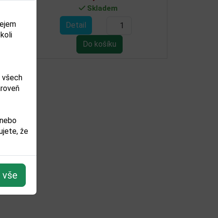
Skladem
dejem
Detail
koli
m všech
ároveň
 nebo
jete, že
t vše