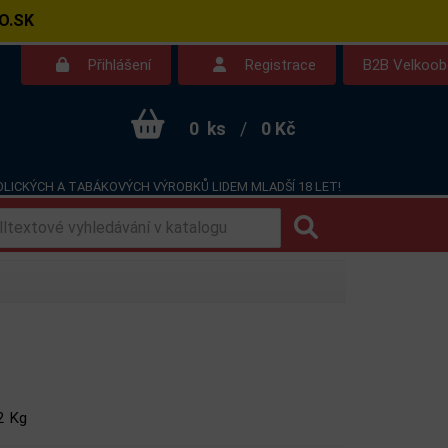
O.SK
Přihlášení
Registrace
B2B Velkoo
0
ks
/
0 Kč
LICKÝCH A TABÁKOVÝCH VÝROBKŮ LIDEM MLADŠÍ 18 LET!
Kontakt
Dotazy
2 Kg