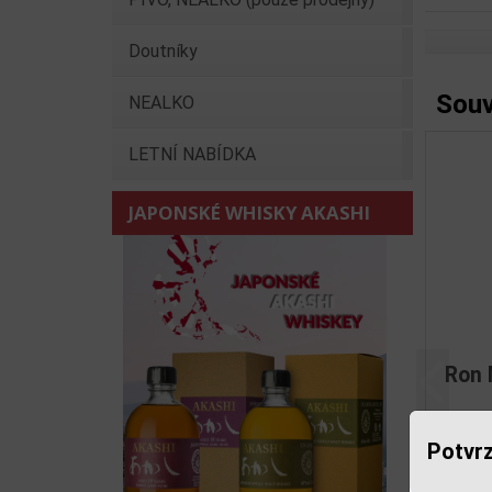
Doutníky
Souv
NEALKO
LETNÍ NABÍDKA
JAPONSKÉ WHISKY AKASHI
Rum 
Předchoz
Potvrz