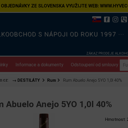
 OBJEDNÁVKY ZE SLOVENSKA VYUŽIJTE WEB: WWW.HYVEC
ELKOOBCHOD S NÁPOJI OD ROKU 1997 ···
ZÁKAZ PRODEJE ALKOHO
ínky
Informace a dokumenty
Odstoupení od smlouvy
o.cz:
→ DESTILÁTY
Rum
Rum Abuelo Anejo 5YO 1,0l 40%
 Abuelo Anejo 5YO 1,0l 40%
Hmotnost: 