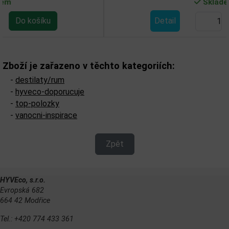
Skladem
Detail
Zboží je zařazeno v těchto kategoriích:
-
destilaty/rum
-
hyveco-doporucuje
-
top-polozky
-
vanocni-inspirace
Zpět
HYVEco, s.r.o.
Evropská 682
664 42 Modřice
Tel.: +420 774 433 361