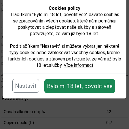
vanilky a bohatství javorového sirupu se prolínají s jemnými tóny
Cookies policy
kávy a tabáku.
Tlačítkem "Bylo mi 18 let, povolit vše" dáváte souhlas
Pro tuto speciální edici se Pedro Ramon López-Oliver, zakladatel
se zpracováním všech cookies, které nám pomáhají
a vizionář Casa Oliver, spojuje se svými čtyřmi master blendery,
poskytovat a zlepšovat naše služby a zároveň
aby vyvinuli rum, který ztělesňuje to nejlepší z dnešní Casa Oliver.
potvrzujete, že vám již bylo 18 let.
Čtyři rumové tradice – dominikánská, kolumbijská, venezuelská a
kubánská odráží hodnoty Casa Oliver: rozmanitost, rovné
Pod tlačítkem "Nastavit" si můžete vybrat jen některé
příležitosti a neustálý závazek k inovacím. Filozofie rovnováhy
typy cookies nebo zablokovat všechny cookies, kromě
mezi starým a novým se projevuje v každém detailu výrobního
funkčních cookies a zároveň potvrzujete, že vám již bylo
procesu od výběru sudů až po pokročilé techniky míchání a zrání.
18 let.služby.
Více informací
Upozorňujeme, že tento produkt může obsahovat alergeny.
Přesné složení a alergeny jsou k dispozici na obalu
Nastavit
Bylo mi 18 let, povolit vše
výrobku. Zkontrolujte prosím před konzumací.
Parametry:
Obsah alkoholu obj. %:
42
Objem obalu (L):
0,7