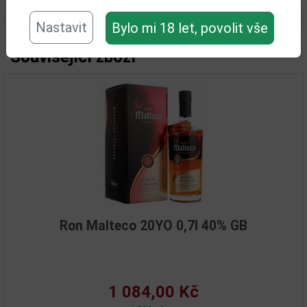
Nastavit
Bylo mi 18 let, povolit vše
Související zboží
Ron Malteco 20YO 0,7l 40% GB
1 084,00 Kč