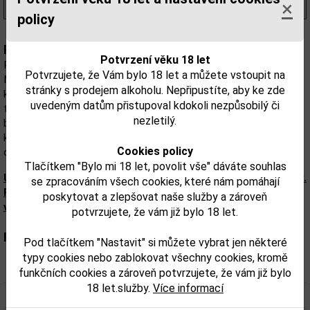
×
(1 506,00 Kč/l)
policy
Popis:
Potvrzení věku 18 let
RUM MALECON 18YO 0,7l 40%
Potvrzujete, že Vám bylo 18 let a můžete vstoupit na
Malecon 18 y 0,7 l. Střed mezi 15 a 21 letým rumem této
stránky s prodejem alkoholu. Nepřipustíte, aby ke zde
kategorie. Malecon 18Y pochází z Panamy, nicméně je vyráběn
uvedeným datům přistupoval kdokoli nezpůsobilý či
tradiční kubánskou metodou. To znamená, že zraje v sudu po
nezletilý.
bourbonu po celou dobu. Toto zraní je patrné už z jeho aroma,
kde převládají tóny dubu a vanilky. V chuti pak zaujme sušené
Cookies policy
ovoce, opět tóny starého dubového sudu a jemný náznak koření.
Tlačítkem "Bylo mi 18 let, povolit vše" dáváte souhlas
Upozorňujeme, že tento produkt může obsahovat alergeny.
se zpracováním všech cookies, které nám pomáhají
Přesné složení a alergeny jsou k dispozici na obalu
poskytovat a zlepšovat naše služby a zároveň
výrobku. Zkontrolujte prosím před konzumací.
potvrzujete, že vám již bylo 18 let.
Parametry:
Pod tlačítkem "Nastavit" si můžete vybrat jen některé
typy cookies nebo zablokovat všechny cookies, kromě
Obsah alkoholu obj. %:
40
funkčních cookies a zároveň potvrzujete, že vám již bylo
18 let.služby.
Více informací
Objem obalu (L):
0,7