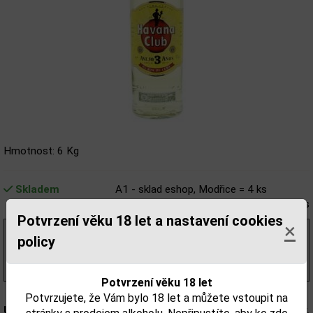
Hmotnost: 6 Kg
Skladem
A1 - sklad eshop, Modřice = 4 ks
T1 - Liqour shop Benešova 4, Brno = 1 ks
Potvrzení věku 18 let a nastavení cookies
×
1 690,08 Kč
bez DPH
policy
2 045,00 Kč
s DPH
(682,00 Kč/l)
Potvrzení věku 18 let
Potvrzujete, že Vám bylo 18 let a můžete vstoupit na
Upozorňujeme, že tento produkt může obsahovat alergeny.