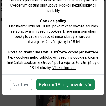
stránky s prodejem alkoholu. Nepřipustíte, aby ke zde
Přesné složení a alergeny jsou k dispozici na obalu
uvedeným datům přistupoval kdokoli nezpůsobilý či
výrobku. Zkontrolujte prosím před konzumací.
nezletilý.
Parametry:
Cookies policy
Tlačítkem "Bylo mi 18 let, povolit vše" dáváte souhlas
Obsah alkoholu obj. %:
37,5
se zpracováním všech cookies, které nám pomáhají
poskytovat a zlepšovat naše služby a zároveň
Objem obalu (L):
3
potvrzujete, že vám již bylo 18 let.
Pod tlačítkem "Nastavit" si můžete vybrat jen některé
typy cookies nebo zablokovat všechny cookies, kromě
funkčních cookies a zároveň potvrzujete, že vám již bylo
Související zboží
18 let.služby.
Více informací
Nastavit
Bylo mi 18 let, povolit vše