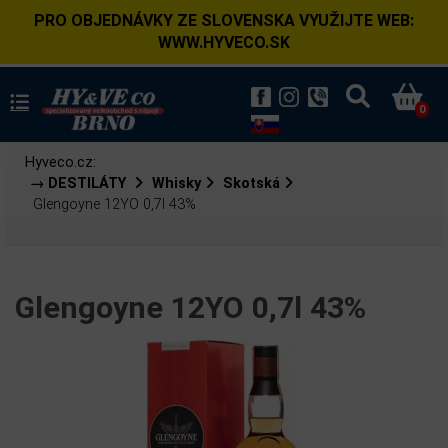
PRO OBJEDNÁVKY ZE SLOVENSKA VYUŽIJTE WEB:
WWW.HYVECO.SK
0
Hyveco.cz:
→ DESTILÁTY
Whisky
Skotská
Glengoyne 12YO 0,7l 43%
Glengoyne 12YO 0,7l 43%