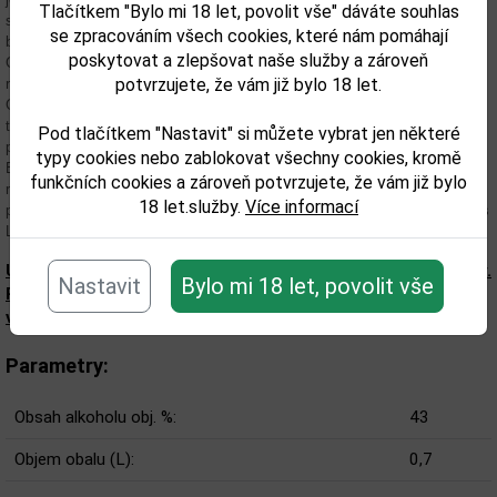
Tlačítkem "Bylo mi 18 let, povolit vše" dáváte souhlas
samostatnosti, který spíše prozaicky „Burnfoot of Dumgoyne“, vzla onu
se zpracováním všech cookies, které nám pomáhají
barevnější přezdívku. The Brother se vrátili na starší gálský název „Glen
poskytovat a zlepšovat naše služby a zároveň
Guin“, což znamená „Údolí Divoké Kachny“. V průběhu této změny až do
potvrzujete, že vám již bylo 18 let.
roku 1905 starý „Glen Guin“ byl přejmenován na dnešní slavný název
Glengoyne.Do roku 1965, necelé století po Lang Brother bylo objeveno
tajemství o údolí, že dalším jménem, které bylo objeveno bylo přes bránu
Pod tlačítkem "Nastavit" si můžete vybrat jen některé
palírny.Novými držiteli byli Robertson § Baxter, nyní známi jako The
typy cookies nebo zablokovat všechny cookies, kromě
Edrington Group, kteří ihned investovali na program dojímavou renovaci a
funkčních cookies a zároveň potvrzujete, že vám již bylo
rozšíření. Po 38 let, byl Glengoyne klenotem v The Edrington Group, ještě
18 let.služby.
Více informací
předtím než byl prodán onem přítomným vlastníkům, Ian Macleod Distillers
Limited, v roce 2003.
Upozorňujeme, že tento produkt může obsahovat alergeny.
Nastavit
Bylo mi 18 let, povolit vše
Přesné složení a alergeny jsou k dispozici na obalu
výrobku. Zkontrolujte prosím před konzumací.
Parametry:
Obsah alkoholu obj. %:
43
Objem obalu (L):
0,7