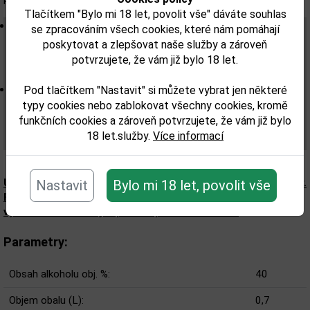
Tlačítkem "Bylo mi 18 let, povolit vše" dáváte souhlas
Aroma: plné tónů čerstvých, právě rozkvetlých květin,
se zpracováním všech cookies, které nám pomáhají
které před prvními pomalými doušky velmi pozvolna
poskytovat a zlepšovat naše služby a zároveň
směřuje k překvapivě hlubokým stopám čerstvého
potvrzujete, že vám již bylo 18 let.
ovoce
Chuť na patře: velkoryse hedvábné a svůdné se
Pod tlačítkem "Nastavit" si můžete vybrat jen některé
závanem ovocné svěžesti a stopami borůvek,višní ale i
typy cookies nebo zablokovat všechny cookies, kromě
náznakem kosatce. Delikátnímu zakončení dominují
funkčních cookies a zároveň potvrzujete, že vám již bylo
18 let.služby.
Více informací
tóny čokolády s doteky frangipánového pudinku.
Upozorňujeme, že tento produkt může obsahovat alergeny.
Nastavit
Bylo mi 18 let, povolit vše
Přesné složení a alergeny jsou k dispozici na obalu
výrobku. Zkontrolujte prosím před konzumací.
Parametry:
Obsah alkoholu obj. %:
40
Objem obalu (L):
0,7