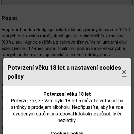
Popis:
Emperor London Bridge je unikátní blend vybraných šarží 5-12 let
starých ostrovních rumů, obsahuje jak tradiční výběr z melasy
(60%), tak i Agricole (šťáva z cukrové třtiny). Velmi unikátní díky
exkluzivnímu 12-měsíčnímu finálnímu dozrávání ve vzácných a
starých sudech velmi specifické a ceněné odrůdy vína z
botrytických hroznů Sauternes, které pocházejí z prestižního
Potvrzení věku 18 let a nastavení cookies
Chateau Clos Haut - Peraguey - Grand Cru Classé 1855 ležícím v
×
srdci tohoto regionu.
policy
Výsledný rum je krásné zlaté barvy, lahodně komplexní, hedvábně
vláčný s aromatickým a chuťovým spektrem reflektujícím
Potvrzení věku 18 let
charakter zmíněného vyzrálého a delikátně sladkého vína.
Potvrzujete, že Vám bylo 18 let a můžete vstoupit na
stránky s prodejem alkoholu. Nepřipustíte, aby ke zde
Limitovaná edici 5.000 číslovaných láhví, který poslední měsíce
uvedeným datům přistupoval kdokoli nezpůsobilý či
svého zrání trávil v prestižních a vzácných sudech po specifickém
nezletilý.
botrytickém víně Sauternes. To je proslulé svou hedvábně jemnou
sladkostí, která zanechává nezaměnitelnou stopu i na výsledné
Cookies policy
podobě této delikátní rumové novinky.