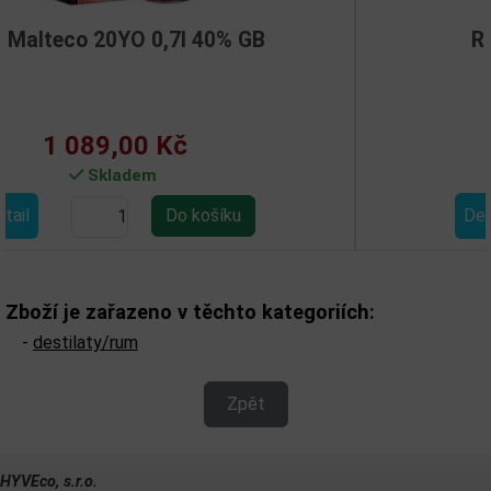
B
Rum Hansen Rot 0,7l 54%
368,00 Kč
Skladem
Detail
Zboží je zařazeno v těchto kategoriích:
-
destilaty/rum
Zpět
HYVEco, s.r.o.