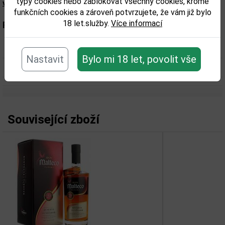
typy cookies nebo zablokovat všechny cookies, kromě
výrobku. Zkontrolujte prosím před konzumací.
funkčních cookies a zároveň potvrzujete, že vám již bylo
18 let.služby.
Více informací
Parametry:
Obsah alkoholu obj. %:
40
Nastavit
Bylo mi 18 let, povolit vše
Objem obalu (L):
0,7
Související zboží