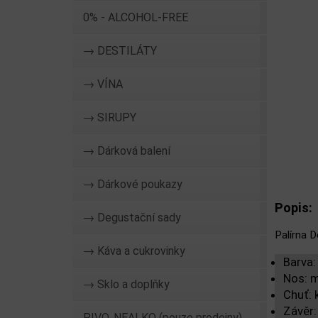
0% - ALCOHOL-FREE
→ DESTILÁTY
→ VÍNA
→ SIRUPY
→ Dárková balení
→ Dárkové poukazy
Popis:
→ Degustační sady
Palírna D
→ Káva a cukrovinky
Barva:
Nos: m
→ Sklo a doplňky
Chuť: 
Závěr:
PIVO, NEALKO (pouze prodejny)