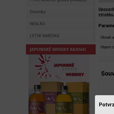
Upozorň
Doutníky
výrobku
NEALKO
Parame
LETNÍ NABÍDKA
Obsah a
Objem o
JAPONSKÉ WHISKY AKASHI
Souv
Potvrz