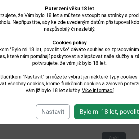
Potvrzení věku 18 let
rzujete, že Vám bylo 18 let a můžete vstoupit na stránky s pro
oholu. Nepřipustíte, aby ke zde uvedeným datům přistupoval kdo
Malecon 21YO 0,7l 40%
Rum Malecon 15YO 0,7
nezpůsobilý či nezletilý.
í
Cookies policy
kem "Bylo mi 18 let, povolit vše" dáváte souhlas se zpracování
1 367,00 Kč
826,00 Kč
es, které nám pomáhají poskytovat a zlepšovat naše služby a z
potvrzujete, že vám již bylo 18 let.
Skladem
Není skladem
Detail
Detail
tlačítkem "Nastavit" si můžete vybrat jen některé typy cookies
vat všechny cookies, kromě funkčních cookies a zároveň potvrzu
vám již bylo 18 let.služby.
Více informací
Nastavit
Bylo mi 18 let, povoli
e zařazeno v těchto kategoriích:
ilaty/rum
Zpět