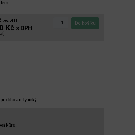
adem
Kč
bez DPH
00 Kč
s DPH
/l)
pro lihovar typický.
vá kůra.