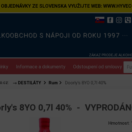
 OBJEDNÁVKY ZE SLOVENSKA VYUŽIJTE WEB: WWW.HYVEC
ELKOOBCHOD S NÁPOJI OD ROKU 1997 ···
ZÁKAZ PRODEJE ALKOHO
ínky
Informace a dokumenty
Odstoupení od smlouvy
o.cz:
→ DESTILÁTY
Rum
Doorly's 8YO 0,7l 40%
rly's 8YO 0,7l 40% -
VYPRODÁNO
Hmotnost: 