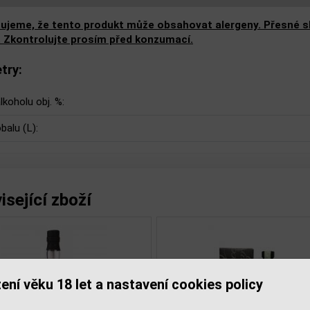
ujeme, že tento produkt může obsahovat alergeny. Přesné slo
. Zkontrolujte prosím před konzumací.
try:
lkoholu obj. %:
balu (L):
isející zboží
ení věku 18 let a nastavení cookies policy