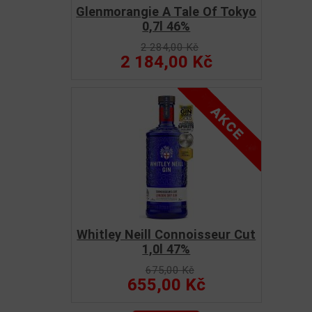
Glenmorangie A Tale Of Tokyo
0,7l 46%
2 284,00 Kč
2 184,00 Kč
Whitley Neill Connoisseur Cut
1,0l 47%
675,00 Kč
655,00 Kč