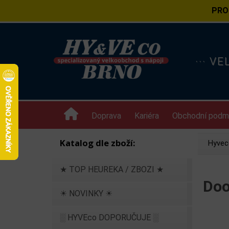
PRO
··· V
Doprava
Kariéra
Obchodní podm
Katalog dle zboží:
Hyvec
★ TOP HEUREKA / ZBOZI ★
Doo
☀ NOVINKY ☀
░ HYVEco DOPORUČUJE ░