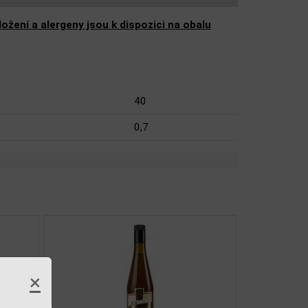
žení a alergeny jsou k dispozici na obalu
40
0,7
×