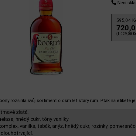
Není skl
595,04 
720,
(1 029,00 Kč
oorly rozšířila svůj sortiment o osm let starý rum. Pták na etiketě je 
 tmavě zlatá.
elasa, hnědý cukr, tóny vanilky.
komplex, vanilka, tabák, anýz, hnědý cukr, rozinky, pomerančo
 dlouhotrvající.