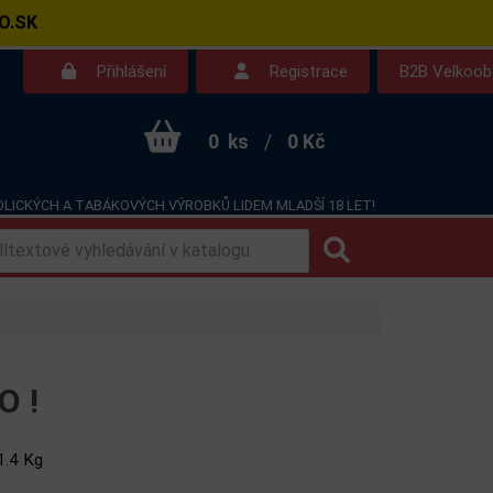
O.SK
Přihlášení
Registrace
B2B Velkoo
0
ks
/
0 Kč
LICKÝCH A TABÁKOVÝCH VÝROBKŮ LIDEM MLADŠÍ 18 LET!
Kontakt
Dotazy
 !
1.4 Kg