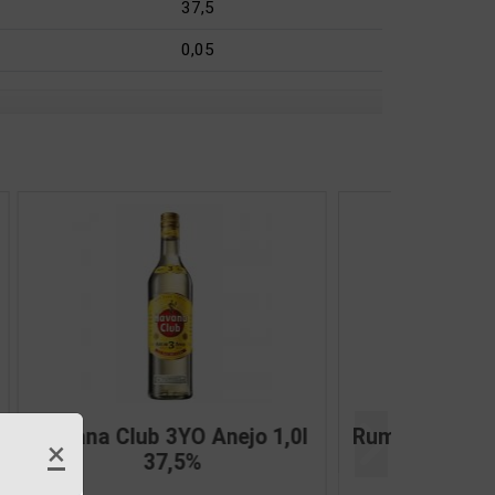
37,5
0,05
l 40%
Malecon 8YO 0,7l 40%
×
Další