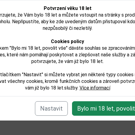
Potvrzení věku 18 let
1 367,00 Kč
826,00 Kč
rzujete, že Vám bylo 18 let a můžete vstoupit na stránky s pro
oholu. Nepřipustíte, aby ke zde uvedeným datům přistupoval kdo
Skladem
Není skladem
nezpůsobilý či nezletilý.
Detail
Detail
Cookies policy
kem "Bylo mi 18 let, povolit vše" dáváte souhlas se zpracování
es, které nám pomáhají poskytovat a zlepšovat naše služby a z
potvrzujete, že vám již bylo 18 let.
e zařazeno v těchto kategoriích:
tlačítkem "Nastavit" si můžete vybrat jen některé typy cookies
laty/mini-a-maxi-lahve/mini
vat všechny cookies, kromě funkčních cookies a zároveň potvrzu
ilaty/rum
vám již bylo 18 let.služby.
Více informací
co-doporucuje
Zpět
Nastavit
Bylo mi 18 let, povoli