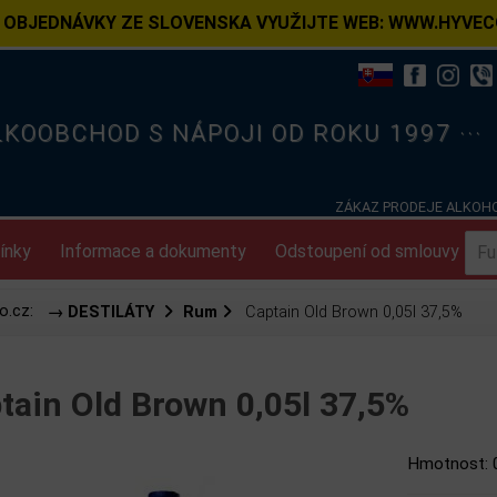
 OBJEDNÁVKY ZE SLOVENSKA VYUŽIJTE WEB: WWW.HYVEC
ELKOOBCHOD S NÁPOJI OD ROKU 1997 ···
ZÁKAZ PRODEJE ALKOHO
ínky
Informace a dokumenty
Odstoupení od smlouvy
o.cz:
→ DESTILÁTY
Rum
Captain Old Brown 0,05l 37,5%
tain Old Brown 0,05l 37,5%
Hmotnost: 