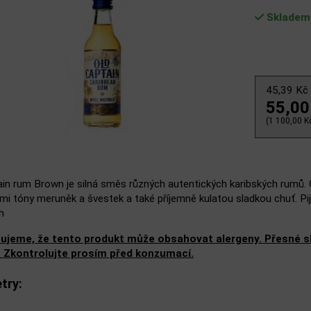
Skladem
45,39 Kč
55,00
(1 100,00 Kč
ain rum Brown je silná směs různých autentických karibských rumů.
i tóny meruněk a švestek a také příjemně kulatou sladkou chuť. Pij
h
ujeme, že tento produkt může obsahovat alergeny. Přesné slo
. Zkontrolujte prosím před konzumací.
try: