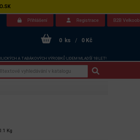
O.SK
Přihlášení
Registrace
B2B Velkoo
0
ks
/
0 Kč
LICKÝCH A TABÁKOVÝCH VÝROBKŮ LIDEM MLADŠÍ 18 LET!
Kontakt
Dotazy
0.1 Kg