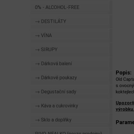
0% - ALCOHOL-FREE
→ DESTILÁTY
→ VÍNA
→ SIRUPY
→ Dárková balení
Popis:
→ Dárkové poukazy
Old Capt
s ovocným
→ Degustační sady
koktejlec
Upozorň
→ Káva a cukrovinky
výrobku
→ Sklo a doplňky
Parame
PIVO, NEALKO (pouze prodejny)