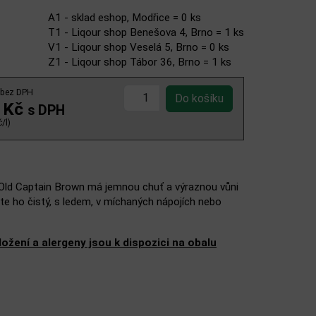
A1 - sklad eshop, Modřice = 0 ks
T1 - Liqour shop Benešova 4, Brno = 1 ks
V1 - Liqour shop Veselá 5, Brno = 0 ks
Z1 - Liqour shop Tábor 36, Brno = 1 ks
bez DPH
 Kč
s DPH
/l)
 Old Captain Brown má jemnou chuť a výraznou vůni
te ho čistý, s ledem, v míchaných nápojích nebo
žení a alergeny jsou k dispozici na obalu