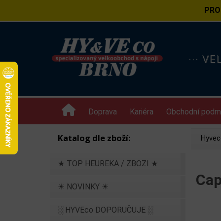
PRO
··· V
Doprava
Kariéra
Obchodní podm
Katalog dle zboží:
Hyvec
★ TOP HEUREKA / ZBOZI ★
Cap
☀ NOVINKY ☀
░ HYVEco DOPORUČUJE ░