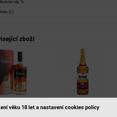
lkoholu obj. %:
balu (L):
isející zboží
Malecon 21YO 0,7l 40%
Rum Malecon 15YO 0,7
ení věku 18 let a nastavení cookies policy
í