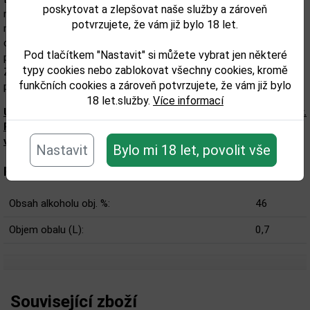
poskytovat a zlepšovat naše služby a zároveň
náznaky máslového karamelu, které kontrastují s tóny kadidla a
potvrzujete, že vám již bylo 18 let.
mýdla k čištění kůže. To vše doplňuje pryskyřice a dotek
cedrového dřeva. Chuť: Patro objímají pepřové tóny, ke kterým se
Pod tlačítkem "Nastavit" si můžete vybrat jen některé
přidává chuť kyselých pomerančů, nahořklých třešní a fenyklu.
typy cookies nebo zablokovat všechny cookies, kromě
Závěr: Dlouhý a jemně oříškový, s náznaky mandlí, mandarinek,
funkčních cookies a zároveň potvrzujete, že vám již bylo
pomletým bílým pepřem a další pryskyřice.
18 let.služby.
Více informací
Upozorňujeme, že tento produkt může obsahovat alergeny.
Přesné složení a alergeny jsou k dispozici na obalu
výrobku. Zkontrolujte prosím před konzumací.
Nastavit
Bylo mi 18 let, povolit vše
Parametry:
Obsah alkoholu obj. %:
46
Objem obalu (L):
0,7
Související zboží