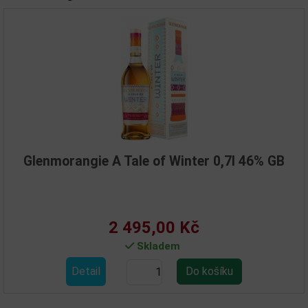
enmorangie A Tale of Winter 0,7l 46% GB
Gl
2 495,00 Kč
Skladem
Detail