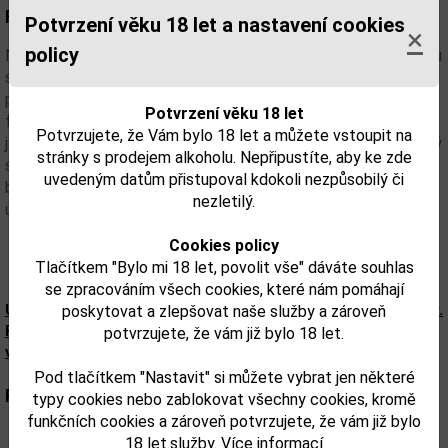
Popis:
Potvrzení věku 18 let a nastavení cookies
×
policy
Nová single malt whisky, stvořená pro mixologii. Na jejím vzniku
se podíleli nejlepší barmani a její sladší chuťový profil ji
předurčuje pro vytváření nekonečných kombinací pro
Potvrzení věku 18 let
fantastické, a přesto jednoduché drinky.
Tato lahodná whisky
Potvrzujete, že Vám bylo 18 let a můžete vstoupit na
je přehlídkou chutí, od sladké hrušky a vanilky po pomerančový
stránky s prodejem alkoholu. Nepřipustíte, aby ke zde
sorbet a čokoládový fudge. Zrála v kombinaci sudů po
uvedeným datům přistupoval kdokoli nezpůsobilý či
bourbonu a nových vypálených sudů z amerického dubu. Bez
nezletilý.
udání stáří.
Cookies policy
Tlačítkem "Bylo mi 18 let, povolit vše" dáváte souhlas
se zpracováním všech cookies, které nám pomáhají
Upozorňujeme, že tento produkt může obsahovat alergeny.
poskytovat a zlepšovat naše služby a zároveň
Přesné složení a alergeny jsou k dispozici na obalu
potvrzujete, že vám již bylo 18 let.
výrobku. Zkontrolujte prosím před konzumací.
Pod tlačítkem "Nastavit" si můžete vybrat jen některé
Parametry:
typy cookies nebo zablokovat všechny cookies, kromě
funkčních cookies a zároveň potvrzujete, že vám již bylo
Obsah alkoholu obj. %:
40
18 let.služby.
Více informací