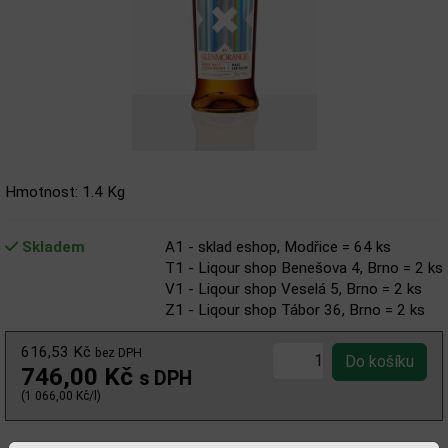
Hmotnost: 1.4 Kg
Skladem
A1 - sklad eshop, Modřice = 64 ks
T1 - Liqour shop Benešova 4, Brno = 2 ks
V1 - Liqour shop Veselá 5, Brno = 2 ks
Z1 - Liqour shop Tábor 36, Brno = 2 ks
616,53 Kč
bez DPH
746,00 Kč
s DPH
(1 066,00 Kč/l)