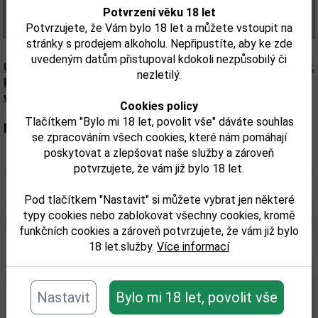
1 975,00 Kč
s DPH
Potvrzení věku 18 let
(1 975,00 Kč/l)
Potvrzujete, že Vám bylo 18 let a můžete vstoupit na
stránky s prodejem alkoholu. Nepřipustíte, aby ke zde
uvedeným datům přistupoval kdokoli nezpůsobilý či
Upozorňujeme, že tento produkt může obsahovat alergeny.
nezletilý.
Přesné složení a alergeny jsou k dispozici na obalu
výrobku. Zkontrolujte prosím před konzumací.
Cookies policy
Tlačítkem "Bylo mi 18 let, povolit vše" dáváte souhlas
Parametry:
se zpracováním všech cookies, které nám pomáhají
poskytovat a zlepšovat naše služby a zároveň
Obsah alkoholu obj. %:
43
potvrzujete, že vám již bylo 18 let.
Objem obalu (L):
1
Pod tlačítkem "Nastavit" si můžete vybrat jen některé
typy cookies nebo zablokovat všechny cookies, kromě
funkčních cookies a zároveň potvrzujete, že vám již bylo
18 let.služby.
Více informací
Související zboží
Nastavit
Bylo mi 18 let, povolit vše