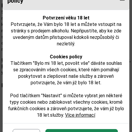
policy
Popis:
Single Harvest Port z roku 2003 - velmi dobrý rok v oblasti Douro
Potvrzení věku 18 let
navzdory značnému vedru - je bohatý a komplexní a spojuje vůni
Potvrzujete, že Vám bylo 18 let a můžete vstoupit na
karamelu, vanilky a karamelu. Jeho tmavě oranžovo-hnědá
stránky s prodejem alkoholu. Nepřipustíte, aby ke zde
načervenalá barva svědčí o dlouhém skladování v dřevěných
sudech. Je to ideální doplněk k tmavé čokoládě a krémovým
uvedeným datům přistupoval kdokoli nezpůsobilý či
dezertům, které nasávají vůně nebo jednoduše samy; podáváme
nezletilý.
mírně vychlazené.
Cookies policy
Upozorňujeme, že tento produkt může obsahovat alergeny.
Tlačítkem "Bylo mi 18 let, povolit vše" dáváte souhlas
Přesné složení a alergeny jsou k dispozici na obalu
se zpracováním všech cookies, které nám pomáhají
výrobku. Zkontrolujte prosím před konzumací.
poskytovat a zlepšovat naše služby a zároveň
potvrzujete, že vám již bylo 18 let.
Parametry:
Pod tlačítkem "Nastavit" si můžete vybrat jen některé
Obsah alkoholu obj. %:
20
typy cookies nebo zablokovat všechny cookies, kromě
funkčních cookies a zároveň potvrzujete, že vám již bylo
Objem obalu (L):
0,75
18 let.služby.
Více informací