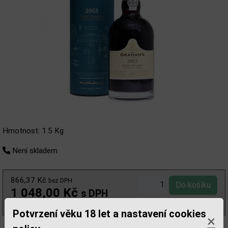
Hmotnost: 1.5 Kg
Není skladem
866,37 Kč
bez DPH
1 048,00 Kč
s DPH
(1 397,00 Kč/l)
Potvrzení věku 18 let a nastavení cookies
×