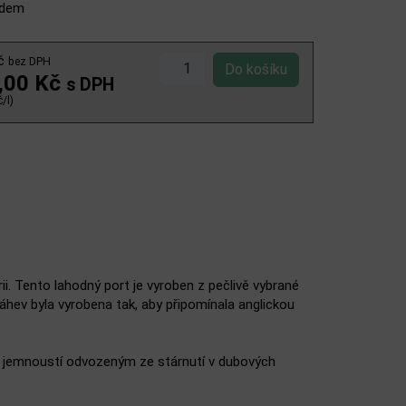
adem
Kč
bez DPH
,00 Kč
s DPH
/l)
i. Tento lahodný port je vyroben z pečlivě vybrané
hev byla vyrobena tak, aby připomínala anglickou
a jemnoustí odvozeným ze stárnutí v dubových