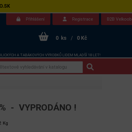
O.SK
Přihlášení
Registrace
B2B Velkoo
0
ks
/
0 Kč
LICKÝCH A TABÁKOVÝCH VÝROBKŮ LIDEM MLADŠÍ 18 LET!
Kontakt
Dotazy
20% -
VYPRODÁNO !
2 Kg