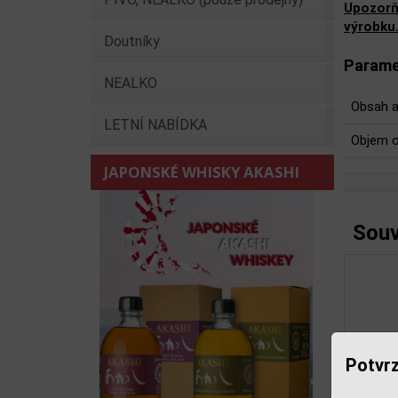
Upozorň
výrobku
Doutníky
Parame
NEALKO
Obsah a
LETNÍ NABÍDKA
Objem o
JAPONSKÉ WHISKY AKASHI
Souv
Potvrz