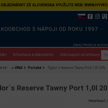
 OBJEDNÁVKY ZE SLOVENSKA VYUŽIJTE WEB: WWW.HYVEC
ELKOOBCHOD S NÁPOJI OD ROKU 1997 ···
ZÁKAZ PRODEJE ALKOHO
ínky
Informace a dokumenty
Odstoupení od smlouvy
o.cz:
→ VÍNA
Portské
Taylor´s Reserve Tawny Port 1,0l 20%
lor´s Reserve Tawny Port 1,0l 
Hmotnost: 