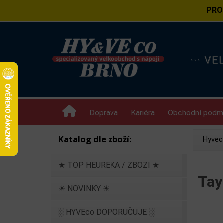
PRO
··· V
Doprava
Kariéra
Obchodní podm
Katalog dle zboží:
Hyvec
★ TOP HEUREKA / ZBOZI ★
Tay
☀ NOVINKY ☀
░ HYVEco DOPORUČUJE ░