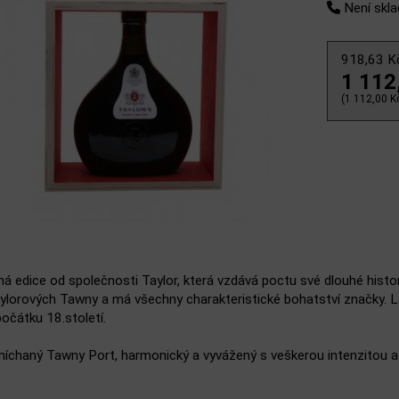
Není skl
918,63 
1 112
(1 112,00 Kč
á edice od společnosti Taylor, která vzdává poctu své dlouhé histori
ylorových Tawny a má všechny charakteristické bohatství značky. Lá
očátku 18.století.
míchaný Tawny Port, harmonický a vyvážený s veškerou intenzitou 