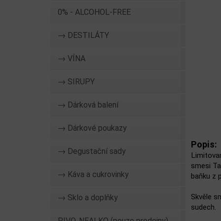
0% - ALCOHOL-FREE
→ DESTILÁTY
→ VÍNA
→ SIRUPY
→ Dárková balení
→ Dárkové poukazy
Popis:
→ Degustační sady
Limitovan
smesi Ta
→ Káva a cukrovinky
baňku z p
Skvěle s
→ Sklo a doplňky
sudech.
PIVO, NEALKO (pouze prodejny)