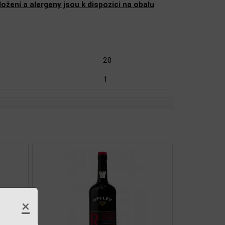
žení a alergeny jsou k dispozici na obalu
20
1
×