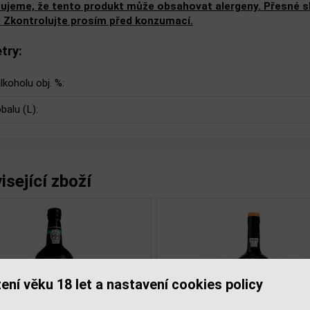
ujeme, že tento produkt může obsahovat alergeny. Přesné slo
. Zkontrolujte prosím před konzumací.
try:
lkoholu obj. %:
balu (L):
isející zboží
ení věku 18 let a nastavení cookies policy