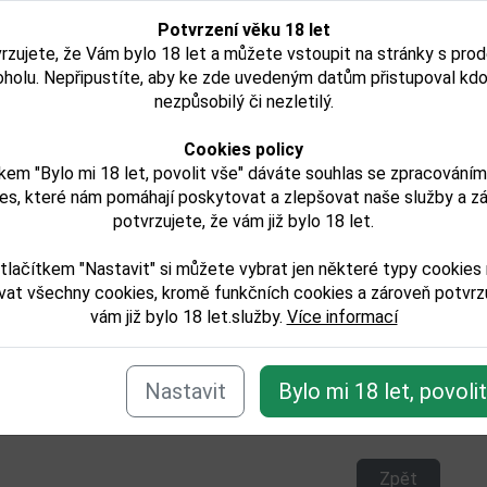
Potvrzení věku 18 let
rzujete, že Vám bylo 18 let a můžete vstoupit na stránky s pro
rto Quinta das Carvalhas
Porto Ramos Pinto
oholu. Nepřipustíte, aby ke zde uvedeným datům přistupoval kdo
í
10YO 0,7l
0,75l
nezpůsobilý či nezletilý.
Cookies policy
799,00 Kč
513,00 Kč
kem "Bylo mi 18 let, povolit vše" dáváte souhlas se zpracování
es, které nám pomáhají poskytovat a zlepšovat naše služby a z
Není skladem
Není skladem
potvrzujete, že vám již bylo 18 let.
Detail
Detail
tlačítkem "Nastavit" si můžete vybrat jen některé typy cookies
vat všechny cookies, kromě funkčních cookies a zároveň potvrzu
vám již bylo 18 let.služby.
Více informací
e zařazeno v těchto kategoriích:
Nastavit
Bylo mi 18 let, povoli
ova-baleni/bez-skla
/portske
Zpět