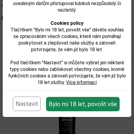
uvedeným datům přistupoval kdokoli nezpůsobilý či
výrobku. Zkontrolujte prosím před konzumací.
nezletilý.
Parametry:
Cookies policy
Tlačítkem "Bylo mi 18 let, povolit vše" dáváte souhlas
Obsah alkoholu obj. %:
19
se zpracováním všech cookies, které nám pomáhají
poskytovat a zlepšovat naše služby a zároveň
Objem obalu (L):
0,75
potvrzujete, že vám již bylo 18 let.
Pod tlačítkem "Nastavit" si můžete vybrat jen některé
typy cookies nebo zablokovat všechny cookies, kromě
Související zboží
funkčních cookies a zároveň potvrzujete, že vám již bylo
18 let.služby.
Více informací
Nastavit
Bylo mi 18 let, povolit vše