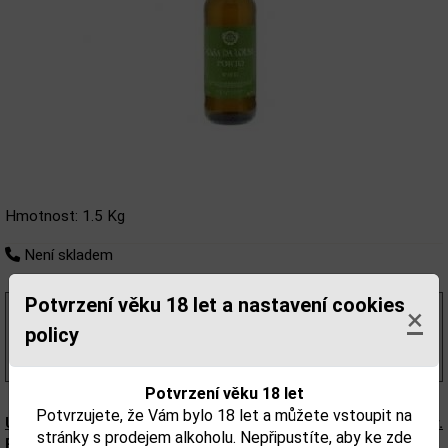
Hmotnost: 1.5 Kg
Není skladem
Potvrzení věku 18 let a nastavení cookies
×
164,46 Kč
bez DPH
199,00 Kč
policy
s DPH
(265,00 Kč/l)
Potvrzení věku 18 let
Potvrzujete, že Vám bylo 18 let a můžete vstoupit na
Upozorňujeme, že tento produkt může obsahovat alergeny.
stránky s prodejem alkoholu. Nepřipustíte, aby ke zde
Přesné složení a alergeny jsou k dispozici na obalu