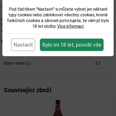
Značka: Bandita
Pod tlačítkem "Nastavit" si můžete vybrat jen některé
typy cookies nebo zablokovat všechny cookies, kromě
Upozorňujeme, že tento produkt může obsahovat alergeny.
funkčních cookies a zároveň potvrzujete, že vám již bylo
Přesné složení a alergeny jsou k dispozici na obalu
18 let.služby.
Více informací
výrobku. Zkontrolujte prosím před konzumací.
Parametry:
Nastavit
Bylo mi 18 let, povolit vše
Obsah alkoholu obj. %:
40
Objem obalu (L):
0,7
Související zboží