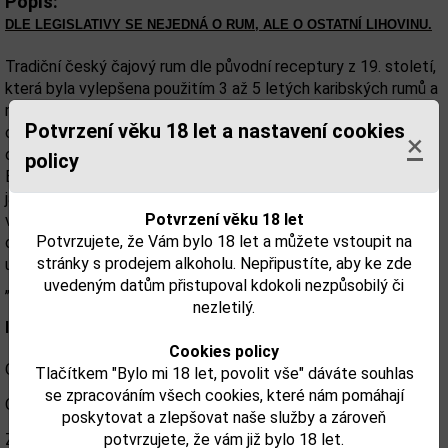
Popis:
DLE LEGISLATIVY SE NEJEDNÁ O RUM, ALE O OSTATNÍ LIHOVINU.
Tradiční český čajový rum dle původní receptury z 19. století,
která byla vylepšena použitím 3 až 5 letých karibských rumů a
macerací pravých vanilkových lusků pro dosažení výjimečné
Potvrzení věku 18 let a nastavení cookies
chuti. Vyroben na počest prvního českého kartografa,
×
obchodníka a korzára Augustina Heřmana (1605-1686).
policy
BANDITA ORIGINAL poukazuje na práci Augustina Heřmana
jako proslulého průkopníka obchodu s tabákem a také
Potvrzení věku 18 let
vynikajícího kartografa, který jako první dokonale zmapoval
Potvrzujete, že Vám bylo 18 let a můžete vstoupit na
oblast Virginie a Marylandu. Za tyto mapy si získal obrovské
stránky s prodejem alkoholu. Nepřipustíte, aby ke zde
uznání a také pozemky v Marylandu, které pojmenoval
uvedeným datům přistupoval kdokoli nezpůsobilý či
„Bohemian Manor“ (České panství).
nezletilý.
Informace
Cookies policy
Obsah alkoholu: 40%
Tlačítkem "Bylo mi 18 let, povolit vše" dáváte souhlas
se zpracováním všech cookies, které nám pomáhají
Obsah lahve: 0,7l
poskytovat a zlepšovat naše služby a zároveň
potvrzujete, že vám již bylo 18 let.
Země původu: Česká republika