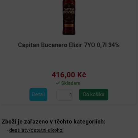
tan Bucanero Elixir 7YO 0,7l 34%
Rum
416,00 Kč
Skladem
Detail
D
Zboží je zařazeno v těchto kategoriích:
-
destilaty/ostatni-alkohol