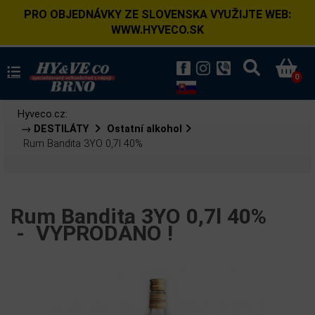
PRO OBJEDNÁVKY ZE SLOVENSKA VYUŽIJTE WEB:
WWW.HYVECO.SK
0
Hyveco.cz:
→ DESTILÁTY
Ostatní alkohol
Rum Bandita 3YO 0,7l 40%
Rum Bandita 3YO 0,7l 40%
-
VYPRODÁNO !